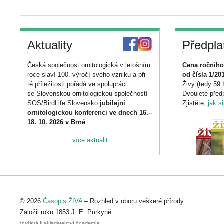
Aktuality
Předpla
Česká společnost ornitologická v letošním
Cena ročního
roce slaví 100. výročí svého vzniku a při
od čísla 1/20
té příležitosti pořádá ve spolupráci
Živy (tedy 59 
se Slovenskou ornitologickou společností
Dvouleté předp
SOS/BirdLife Slovensko
jubilejní
Zjistěte,
jak s
ornitologickou konferenci ve dnech 16.–
18. 10. 2026 v Brně
.
Podrobnější informace ke konferenci
... více aktualit ...
naleznete zde:
https://www.birdlife.cz/konference-2026/
Registrovat se můžete do 6. září.
Upozorňujeme, že termín pro odeslání
© 2026
Časopis ŽIVA
– Rozhled v oboru veškeré přírody.
abstraktu přihlášené přednášky nebo
posteru je už 30. června.
Založil roku 1853 J. E. Purkyně.
Vydává Nakladatelství Academia,