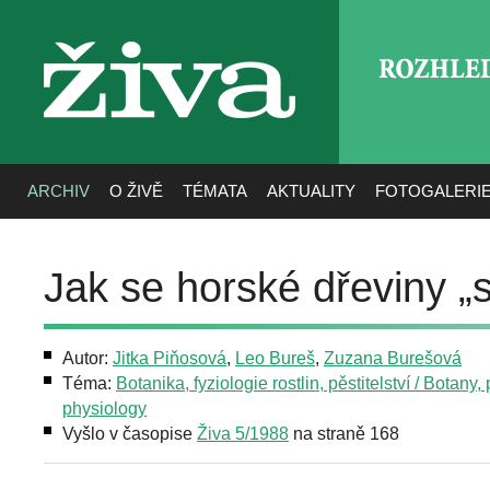
ROZHLE
živa
ARCHIV
O ŽIVĚ
TÉMATA
AKTUALITY
FOTOGALERI
Jak se horské dřeviny „
Autor:
Jitka Piňosová
,
Leo Bureš
,
Zuzana Burešová
Téma:
Botanika, fyziologie rostlin, pěstitelství / Botany, 
physiology
Vyšlo v časopise
Živa 5/1988
na straně 168