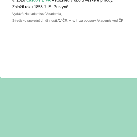
© 2026
Časopis ŽIVA
– Rozhled v oboru veškeré přírody.
abstraktu přihlášené přednášky nebo
posteru je už 30. června.
Založil roku 1853 J. E. Purkyně.
Vydává Nakladatelství Academia,
Středisko společných činností AV ČR, v. v. i., za podpory Akademie věd ČR.