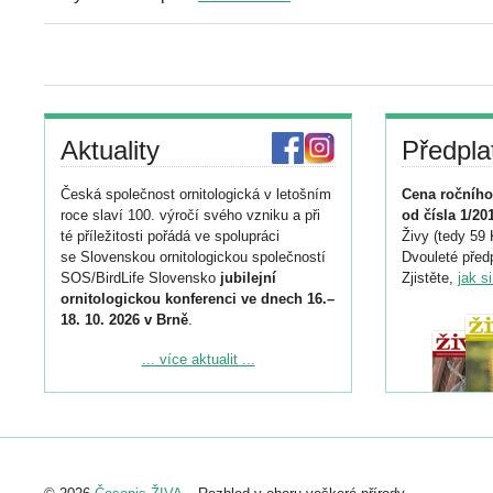
Aktuality
Předpla
Česká společnost ornitologická v letošním
Cena ročního
roce slaví 100. výročí svého vzniku a při
od čísla 1/20
té příležitosti pořádá ve spolupráci
Živy (tedy 59 
se Slovenskou ornitologickou společností
Dvouleté předp
SOS/BirdLife Slovensko
jubilejní
Zjistěte,
jak s
ornitologickou konferenci ve dnech 16.–
18. 10. 2026 v Brně
.
Podrobnější informace ke konferenci
... více aktualit ...
naleznete zde:
https://www.birdlife.cz/konference-2026/
Registrovat se můžete do 6. září.
Upozorňujeme, že termín pro odeslání