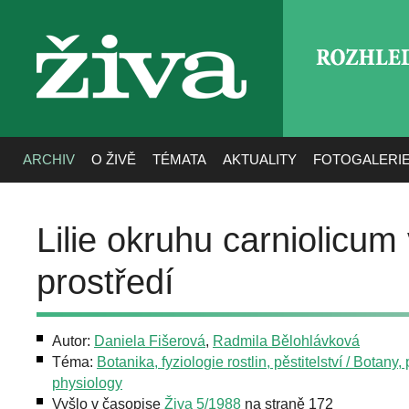
ROZHLE
živa
ARCHIV
O ŽIVĚ
TÉMATA
AKTUALITY
FOTOGALERI
Lilie okruhu carniolicu
prostředí
Autor:
Daniela Fišerová
,
Radmila Bělohlávková
Téma:
Botanika, fyziologie rostlin, pěstitelství / Botany, 
physiology
Vyšlo v časopise
Živa 5/1988
na straně 172