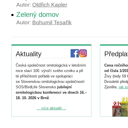
Autor:
Oldřich Kapler
Zelený domov
Autor:
Bohumil Tesařík
Aktuality
Předpla
Česká společnost ornitologická v letošním
Cena ročního
roce slaví 100. výročí svého vzniku a při
od čísla 1/20
té příležitosti pořádá ve spolupráci
Živy (tedy 59 
se Slovenskou ornitologickou společností
Dvouleté předp
SOS/BirdLife Slovensko
jubilejní
Zjistěte,
jak s
ornitologickou konferenci ve dnech 16.–
18. 10. 2026 v Brně
.
Podrobnější informace ke konferenci
... více aktualit ...
naleznete zde:
https://www.birdlife.cz/konference-2026/