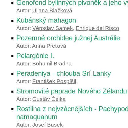
Genofond bylinných pivoněk a jeho vy
Autor:
Uljana Blažková
Kubánský mahagon
Autor:
Věroslav Samek
,
Enrique del Risco
Pozemné orchidee južnej Austrálie
Autor:
Anna Preťová
Pelargónie I.
Autor:
Bohumil Bradna
Peradeniya - chlouba Srí Lanky
Autor:
František Pospíšil
Stromovité paprade Nového Zélandu
Autor:
Gustáv Čejka
Rostlina z nejvzácnějších - Pachypo
namaquanum
Autor:
Josef Busek