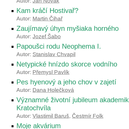
Autor:
Jan Novák
Kam kráčí Hostivař?
Autor:
Martin Čihař
Zaujímavý úhyn myšiaka horného
Autor:
Jozef Šabo
Papoušci rodu Neophema I.
Autor:
Stanislav Chvapil
Netypické hnízdo skorce vodního
Autor:
Přemysl Pavlík
Pes hyenový a jeho chov v zajetí
Autor:
Dana Holečková
Významné životní jubileum akademik
Kratochvíla
Autor:
Vlastimil Baruš
,
Čestmír Folk
Moje akvárium