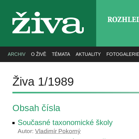
ROZHLE
živa
ARCHIV
O ŽIVĚ
TÉMATA
AKTUALITY
FOTOGALERI
Živa 1/1989
Obsah čísla
Současné taxonomické školy
Autor:
Vladimír Pokorný