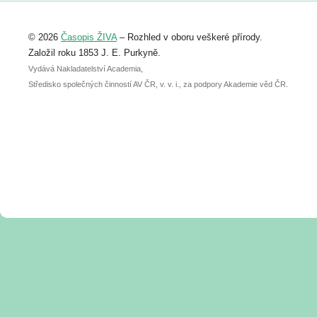
Registrovat se můžete do 6. září.
Upozorňujeme, že termín pro odeslání
© 2026
Časopis ŽIVA
– Rozhled v oboru veškeré přírody.
abstraktu přihlášené přednášky nebo
posteru je už 30. června.
Založil roku 1853 J. E. Purkyně.
Vydává Nakladatelství Academia,
Středisko společných činností AV ČR, v. v. i., za podpory Akademie věd ČR.