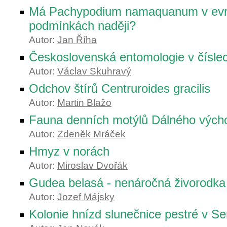
Má Pachypodium namaquanum v ev
podmínkách naději?
Autor:
Jan Říha
Československá entomologie v čísle
Autor:
Václav Skuhravý
Odchov štírů Centruroides gracilis
Autor:
Martin Blažo
Fauna denních motýlů Dálného vých
Autor:
Zdeněk Mráček
Hmyz v norách
Autor:
Miroslav Dvořák
Gudea belasá - nenáročná živorodka
Autor:
Jozef Májsky
Kolonie hnízd slunečnice pestré v Se