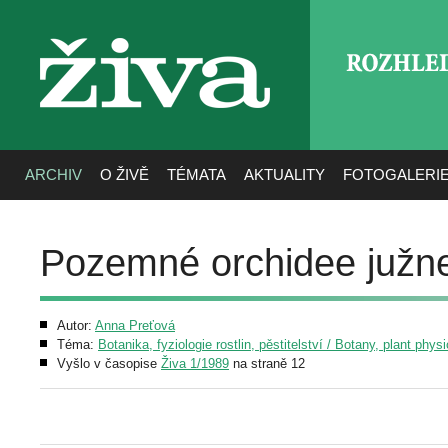
ROZHLE
živa
ARCHIV
O ŽIVĚ
TÉMATA
AKTUALITY
FOTOGALERI
Pozemné orchidee južnej
Autor:
Anna Preťová
Téma:
Botanika, fyziologie rostlin, pěstitelství / Botany, plant phys
Vyšlo v časopise
Živa 1/1989
na straně 12