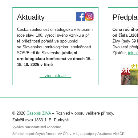
Aktuality
Předpla
Česká společnost ornitologická v letošním
Cena ročního
roce slaví 100. výročí svého vzniku a při
od čísla 1/20
té příležitosti pořádá ve spolupráci
Živy (tedy 59 
se Slovenskou ornitologickou společností
Dvouleté předp
SOS/BirdLife Slovensko
jubilejní
Zjistěte,
jak s
ornitologickou konferenci ve dnech 16.–
18. 10. 2026 v Brně
.
Podrobnější informace ke konferenci
... více aktualit ...
naleznete zde:
https://www.birdlife.cz/konference-2026/
Registrovat se můžete do 6. září.
Upozorňujeme, že termín pro odeslání
© 2026
Časopis ŽIVA
– Rozhled v oboru veškeré přírody.
abstraktu přihlášené přednášky nebo
posteru je už 30. června.
Založil roku 1853 J. E. Purkyně.
Vydává Nakladatelství Academia,
Středisko společných činností AV ČR, v. v. i., za podpory Akademie věd ČR.