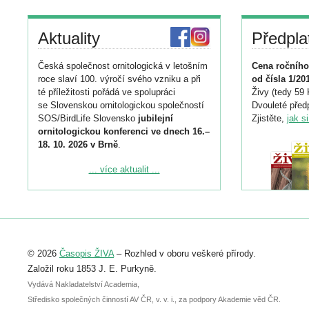
Aktuality
Předpla
Česká společnost ornitologická v letošním
Cena ročního
roce slaví 100. výročí svého vzniku a při
od čísla 1/20
té příležitosti pořádá ve spolupráci
Živy (tedy 59 
se Slovenskou ornitologickou společností
Dvouleté předp
SOS/BirdLife Slovensko
jubilejní
Zjistěte,
jak s
ornitologickou konferenci ve dnech 16.–
18. 10. 2026 v Brně
.
Podrobnější informace ke konferenci
... více aktualit ...
naleznete zde:
https://www.birdlife.cz/konference-2026/
Registrovat se můžete do 6. září.
Upozorňujeme, že termín pro odeslání
© 2026
Časopis ŽIVA
– Rozhled v oboru veškeré přírody.
abstraktu přihlášené přednášky nebo
posteru je už 30. června.
Založil roku 1853 J. E. Purkyně.
Vydává Nakladatelství Academia,
Středisko společných činností AV ČR, v. v. i., za podpory Akademie věd ČR.