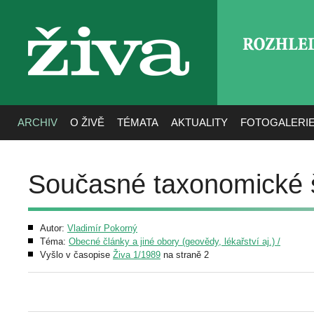
ROZHLE
živa
ARCHIV
O ŽIVĚ
TÉMATA
AKTUALITY
FOTOGALERI
Současné taxonomické 
Autor:
Vladimír Pokorný
Téma:
Obecné články a jiné obory (geovědy, lékařství aj.) /
Vyšlo v časopise
Živa 1/1989
na straně 2