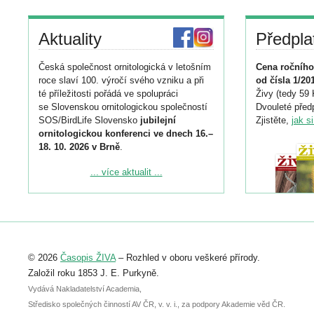
Aktuality
Předpla
Česká společnost ornitologická v letošním
Cena ročního
roce slaví 100. výročí svého vzniku a při
od čísla 1/20
té příležitosti pořádá ve spolupráci
Živy (tedy 59 
se Slovenskou ornitologickou společností
Dvouleté předp
SOS/BirdLife Slovensko
jubilejní
Zjistěte,
jak s
ornitologickou konferenci ve dnech 16.–
18. 10. 2026 v Brně
.
Podrobnější informace ke konferenci
... více aktualit ...
naleznete zde:
https://www.birdlife.cz/konference-2026/
Registrovat se můžete do 6. září.
Upozorňujeme, že termín pro odeslání
© 2026
Časopis ŽIVA
– Rozhled v oboru veškeré přírody.
abstraktu přihlášené přednášky nebo
posteru je už 30. června.
Založil roku 1853 J. E. Purkyně.
Vydává Nakladatelství Academia,
Středisko společných činností AV ČR, v. v. i., za podpory Akademie věd ČR.