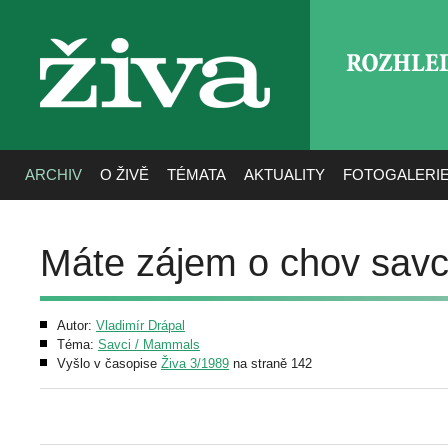
ROZHLE
živa
ARCHIV
O ŽIVĚ
TÉMATA
AKTUALITY
FOTOGALERI
Máte zájem o chov sav
Autor:
Vladimír Drápal
Téma:
Savci / Mammals
Vyšlo v časopise
Živa 3/1989
na straně 142