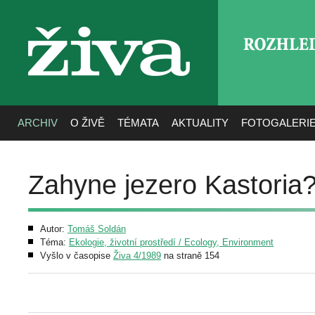
ROZHLE
živa
ARCHIV
O ŽIVĚ
TÉMATA
AKTUALITY
FOTOGALERI
Zahyne jezero Kastoria
Autor:
Tomáš Soldán
Téma:
Ekologie, životní prostředí / Ecology, Environment
Vyšlo v časopise
Živa 4/1989
na straně 154