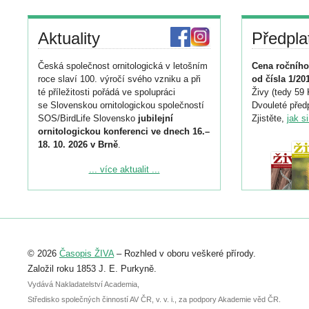
Aktuality
Předpla
Česká společnost ornitologická v letošním
Cena ročního
roce slaví 100. výročí svého vzniku a při
od čísla 1/20
té příležitosti pořádá ve spolupráci
Živy (tedy 59 
se Slovenskou ornitologickou společností
Dvouleté předp
SOS/BirdLife Slovensko
jubilejní
Zjistěte,
jak s
ornitologickou konferenci ve dnech 16.–
18. 10. 2026 v Brně
.
Podrobnější informace ke konferenci
... více aktualit ...
naleznete zde:
https://www.birdlife.cz/konference-2026/
Registrovat se můžete do 6. září.
Upozorňujeme, že termín pro odeslání
© 2026
Časopis ŽIVA
– Rozhled v oboru veškeré přírody.
abstraktu přihlášené přednášky nebo
posteru je už 30. června.
Založil roku 1853 J. E. Purkyně.
Vydává Nakladatelství Academia,
Středisko společných činností AV ČR, v. v. i., za podpory Akademie věd ČR.