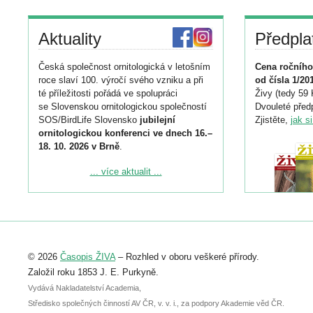
Aktuality
Předpla
Česká společnost ornitologická v letošním
Cena ročního
roce slaví 100. výročí svého vzniku a při
od čísla 1/20
té příležitosti pořádá ve spolupráci
Živy (tedy 59 
se Slovenskou ornitologickou společností
Dvouleté předp
SOS/BirdLife Slovensko
jubilejní
Zjistěte,
jak s
ornitologickou konferenci ve dnech 16.–
18. 10. 2026 v Brně
.
Podrobnější informace ke konferenci
... více aktualit ...
naleznete zde:
https://www.birdlife.cz/konference-2026/
Registrovat se můžete do 6. září.
Upozorňujeme, že termín pro odeslání
© 2026
Časopis ŽIVA
– Rozhled v oboru veškeré přírody.
abstraktu přihlášené přednášky nebo
posteru je už 30. června.
Založil roku 1853 J. E. Purkyně.
Vydává Nakladatelství Academia,
Středisko společných činností AV ČR, v. v. i., za podpory Akademie věd ČR.