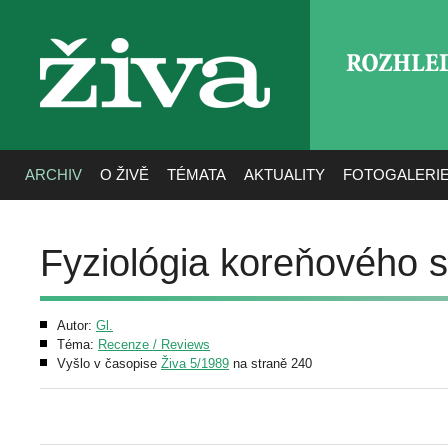
ROZHLE
živa
ARCHIV
O ŽIVĚ
TÉMATA
AKTUALITY
FOTOGALERI
Fyziológia koreňového s
Autor:
Gl.
Téma:
Recenze / Reviews
Vyšlo v časopise
Živa 5/1989
na straně 240