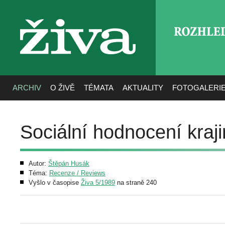
ROZHLE
živa
ARCHIV
O ŽIVĚ
TÉMATA
AKTUALITY
FOTOGALERI
Sociální hodnocení kraji
Autor:
Štěpán Husák
Téma:
Recenze / Reviews
Vyšlo v časopise
Živa 5/1989
na straně 240