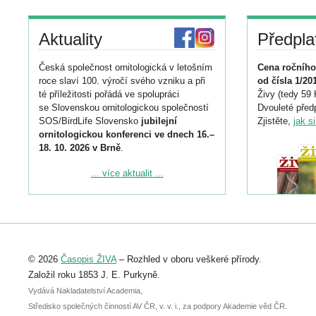
Aktuality
Předpla
Česká společnost ornitologická v letošním
Cena ročního
roce slaví 100. výročí svého vzniku a při
od čísla 1/20
té příležitosti pořádá ve spolupráci
Živy (tedy 59 
se Slovenskou ornitologickou společností
Dvouleté předp
SOS/BirdLife Slovensko
jubilejní
Zjistěte,
jak s
ornitologickou konferenci ve dnech 16.–
18. 10. 2026 v Brně
.
Podrobnější informace ke konferenci
... více aktualit ...
naleznete zde:
https://www.birdlife.cz/konference-2026/
Registrovat se můžete do 6. září.
Upozorňujeme, že termín pro odeslání
© 2026
Časopis ŽIVA
– Rozhled v oboru veškeré přírody.
abstraktu přihlášené přednášky nebo
posteru je už 30. června.
Založil roku 1853 J. E. Purkyně.
Vydává Nakladatelství Academia,
Středisko společných činností AV ČR, v. v. i., za podpory Akademie věd ČR.