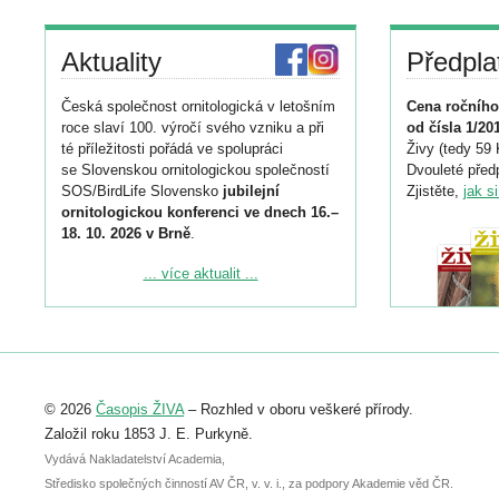
Aktuality
Předpla
Česká společnost ornitologická v letošním
Cena ročního
roce slaví 100. výročí svého vzniku a při
od čísla 1/20
té příležitosti pořádá ve spolupráci
Živy (tedy 59 
se Slovenskou ornitologickou společností
Dvouleté předp
SOS/BirdLife Slovensko
jubilejní
Zjistěte,
jak s
ornitologickou konferenci ve dnech 16.–
18. 10. 2026 v Brně
.
Podrobnější informace ke konferenci
... více aktualit ...
naleznete zde:
https://www.birdlife.cz/konference-2026/
Registrovat se můžete do 6. září.
Upozorňujeme, že termín pro odeslání
© 2026
Časopis ŽIVA
– Rozhled v oboru veškeré přírody.
abstraktu přihlášené přednášky nebo
posteru je už 30. června.
Založil roku 1853 J. E. Purkyně.
Vydává Nakladatelství Academia,
Středisko společných činností AV ČR, v. v. i., za podpory Akademie věd ČR.