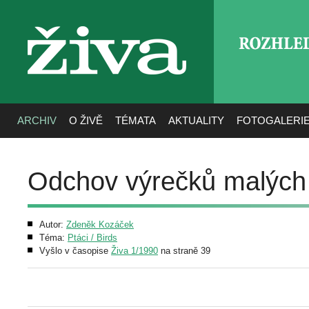
ROZHLE
živa
ARCHIV
O ŽIVĚ
TÉMATA
AKTUALITY
FOTOGALERI
Odchov výrečků malých
Autor:
Zdeněk Kozáček
Téma:
Ptáci / Birds
Vyšlo v časopise
Živa 1/1990
na straně 39