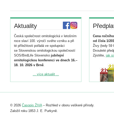
Aktuality
Předpla
Česká společnost ornitologická v letošním
Cena ročního
roce slaví 100. výročí svého vzniku a při
od čísla 1/20
té příležitosti pořádá ve spolupráci
Živy (tedy 59 
se Slovenskou ornitologickou společností
Dvouleté předp
SOS/BirdLife Slovensko
jubilejní
Zjistěte,
jak s
ornitologickou konferenci ve dnech 16.–
18. 10. 2026 v Brně
.
Podrobnější informace ke konferenci
... více aktualit ...
naleznete zde:
https://www.birdlife.cz/konference-2026/
Registrovat se můžete do 6. září.
Upozorňujeme, že termín pro odeslání
© 2026
Časopis ŽIVA
– Rozhled v oboru veškeré přírody.
abstraktu přihlášené přednášky nebo
posteru je už 30. června.
Založil roku 1853 J. E. Purkyně.