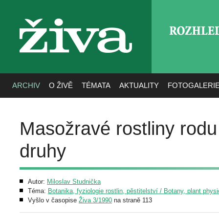
ROZHLE
živa
ARCHIV
O ŽIVĚ
TÉMATA
AKTUALITY
FOTOGALERI
Masožravé rostliny rodu U
druhy
Autor:
Miloslav Studnička
Téma:
Botanika, fyziologie rostlin, pěstitelství / Botany, plant phys
Vyšlo v časopise
Živa 3/1990
na straně 113