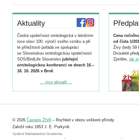
Aktuality
Předpla
Česká společnost ornitologická v letošním
Cena ročního
roce slaví 100. výročí svého vzniku a při
od čísla 1/20
té příležitosti pořádá ve spolupráci
Živy (tedy 59 
se Slovenskou ornitologickou společností
Dvouleté předp
SOS/BirdLife Slovensko
jubilejní
Zjistěte,
jak s
ornitologickou konferenci ve dnech 16.–
18. 10. 2026 v Brně
.
Podrobnější informace ke konferenci
... více aktualit ...
naleznete zde:
https://www.birdlife.cz/konference-2026/
Registrovat se můžete do 6. září.
Upozorňujeme, že termín pro odeslání
© 2026
Časopis ŽIVA
– Rozhled v oboru veškeré přírody.
abstraktu přihlášené přednášky nebo
posteru je už 30. června.
Založil roku 1853 J. E. Purkyně.
Vydává Nakladatelství Academia,