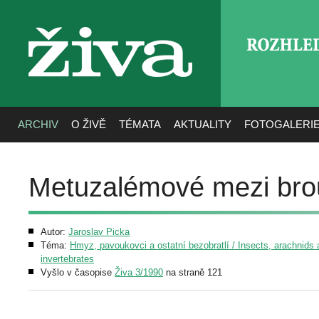
ROZHLE
živa
ARCHIV
O ŽIVĚ
TÉMATA
AKTUALITY
FOTOGALERI
Metuzalémové mezi bro
Autor:
Jaroslav Picka
Téma:
Hmyz, pavoukovci a ostatní bezobratlí / Insects, arachnids 
invertebrates
Vyšlo v časopise
Živa 3/1990
na straně 121