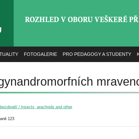
ROZHLED V OBORU VEŠ
TUALITY
FOTOGALERIE
PRO PEDAGOGY A STUDENTY
 gynandromorfních mraven
ezobratlí / Insects, arachnids and other
raně 123