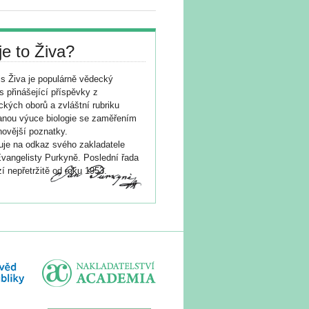
je to Živa?
s Živa je populárně vědecký
s přinášející příspěvky z
ických oborů a zvláštní rubriku
nou výuce biologie se zaměřením
novější poznatky.
je na odkaz svého zakladatele
vangelisty Purkyně. Poslední řada
í nepřetržitě od roku 1953.