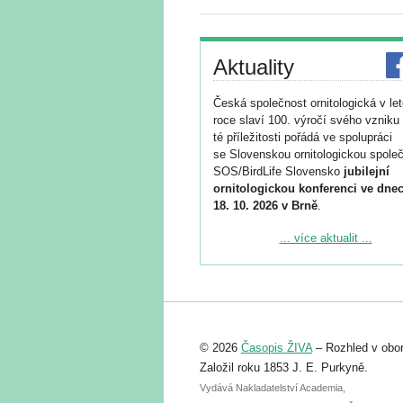
Aktuality
Česká společnost ornitologická v le
roce slaví 100. výročí svého vzniku 
té příležitosti pořádá ve spolupráci
se Slovenskou ornitologickou společ
SOS/BirdLife Slovensko
jubilejní
ornitologickou konferenci ve dnec
18. 10. 2026 v Brně
.
Podrobnější informace ke konferenc
... více aktualit ...
naleznete zde:
https://www.birdlife.cz/konference-2
Registrovat se můžete do 6. září.
Upozorňujeme, že termín pro odeslá
© 2026
Časopis ŽIVA
– Rozhled v obor
abstraktu přihlášené přednášky neb
posteru je už 30. června.
Založil roku 1853 J. E. Purkyně.
Vydává Nakladatelství Academia,