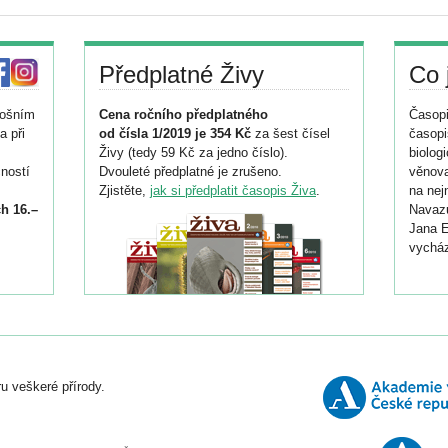
Předplatné Živy
Co 
tošním
Cena ročního předplatného
Časopi
a při
od čísla 1/2019 je 354 Kč
za šest čísel
časopi
Živy (tedy 59 Kč za jedno číslo).
biolog
ností
Dvouleté předplatné je zrušeno.
věnova
Zjistěte,
jak si předplatit časopis Živa
.
na nej
h 16.–
Navazu
Jana E
vycház
i
026/
ní
u veškeré přírody.
o