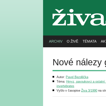
živa
ARCHIV
O ŽIVĚ
TÉMATA
AK
Nové nálezy
Autor:
Pavel Bezděčka
Téma:
Hmyz, pavoukovci a ostatní b
invertebrates
Vyšlo v časopise
Živa 3/1990
na st