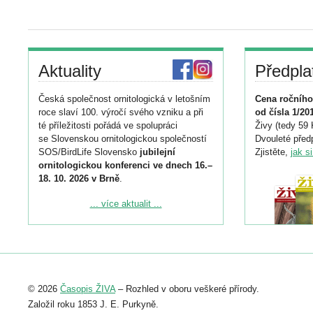
Aktuality
Předpla
Česká společnost ornitologická v letošním
Cena ročního
roce slaví 100. výročí svého vzniku a při
od čísla 1/20
té příležitosti pořádá ve spolupráci
Živy (tedy 59 
se Slovenskou ornitologickou společností
Dvouleté předp
SOS/BirdLife Slovensko
jubilejní
Zjistěte,
jak s
ornitologickou konferenci ve dnech 16.–
18. 10. 2026 v Brně
.
Podrobnější informace ke konferenci
... více aktualit ...
naleznete zde:
https://www.birdlife.cz/konference-2026/
Registrovat se můžete do 6. září.
Upozorňujeme, že termín pro odeslání
© 2026
Časopis ŽIVA
– Rozhled v oboru veškeré přírody.
abstraktu přihlášené přednášky nebo
posteru je už 30. června.
Založil roku 1853 J. E. Purkyně.