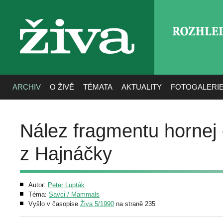
ROZHLE
živa
ARCHIV
O ŽIVĚ
TÉMATA
AKTUALITY
FOTOGALERI
Nález fragmentu hornej
z Hajnáčky
Autor:
Peter Lupták
Téma:
Savci / Mammals
Vyšlo v časopise
Živa 5/1990
na straně 235