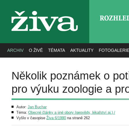
ROZHLE
živa
ARCHIV
O ŽIVĚ
TÉMATA
AKTUALITY
FOTOGALERI
Několik poznámek o pot
pro výuku zoologie a pr
Autor:
Jan Buchar
Téma:
Obecné články a jiné obory (geovědy, lékařství aj.) /
Vyšlo v časopise
Živa 6/1990
na straně 262