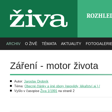
ROZHLE
živa
ARCHIV
O ŽIVĚ
TÉMATA
AKTUALITY
FOTOGALERI
Záření - motor života
Autor:
Jaroslav Drobník
Téma:
Obecné články a jiné obory (geovědy, lékařství aj.) /
Vyšlo v časopise
Živa 1/1991
na straně 2