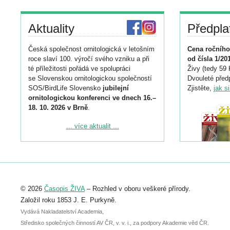
Aktuality
Předpla
Česká společnost ornitologická v letošním
Cena ročního
roce slaví 100. výročí svého vzniku a při
od čísla 1/20
té příležitosti pořádá ve spolupráci
Živy (tedy 59 
se Slovenskou ornitologickou společností
Dvouleté předp
SOS/BirdLife Slovensko
jubilejní
Zjistěte,
jak s
ornitologickou konferenci ve dnech 16.–
18. 10. 2026 v Brně
.
Podrobnější informace ke konferenci
... více aktualit ...
naleznete zde:
https://www.birdlife.cz/konference-2026/
Registrovat se můžete do 6. září.
Upozorňujeme, že termín pro odeslání
© 2026
Časopis ŽIVA
– Rozhled v oboru veškeré přírody.
abstraktu přihlášené přednášky nebo
posteru je už 30. června.
Založil roku 1853 J. E. Purkyně.
Vydává Nakladatelství Academia,
Středisko společných činností AV ČR, v. v. i., za podpory Akademie věd ČR.