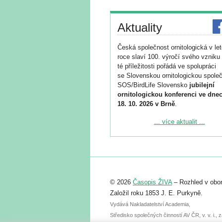
Aktuality
Česká společnost ornitologická v le
roce slaví 100. výročí svého vzniku 
té příležitosti pořádá ve spolupráci
se Slovenskou ornitologickou společ
SOS/BirdLife Slovensko
jubilejní
ornitologickou konferenci ve dnec
18. 10. 2026 v Brně
.
Podrobnější informace ke konferenc
... více aktualit ...
naleznete zde:
https://www.birdlife.cz/konference-2
Registrovat se můžete do 6. září.
Upozorňujeme, že termín pro odeslá
© 2026
Časopis ŽIVA
– Rozhled v obor
abstraktu přihlášené přednášky neb
posteru je už 30. června.
Založil roku 1853 J. E. Purkyně.
Vydává Nakladatelství Academia,
Středisko společných činností AV ČR, v. v. i.