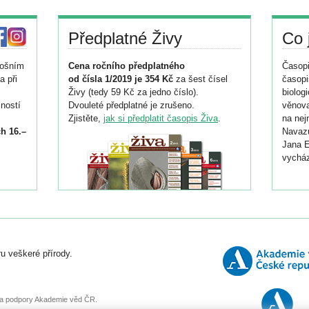
Předplatné Živy
Co 
tošním
Cena ročního předplatného
Časopi
a při
od čísla 1/2019 je 354 Kč
za šest čísel
časopi
Živy (tedy 59 Kč za jedno číslo).
biolog
ností
Dvouleté předplatné je zrušeno.
věnova
Zjistěte,
jak si předplatit časopis Živa
.
na nej
h 16.–
Navazu
Jana E
vycház
i
026/
ní
u veškeré přírody.
o
, za podpory Akademie věd ČR.