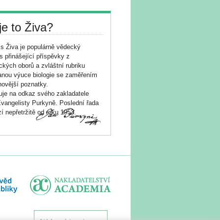
je to Živa?
s Živa je populárně vědecký
s přinášející příspěvky z
ických oborů a zvláštní rubriku
nou výuce biologie se zaměřením
novější poznatky.
je na odkaz svého zakladatele
vangelisty Purkyně. Poslední řada
í nepřetržitě od roku 1953.