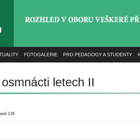
ROZHLED V OBORU VEŠ
TUALITY
FOTOGALERIE
PRO PEDAGOGY A STUDENTY
 osmnácti letech II
raně 138