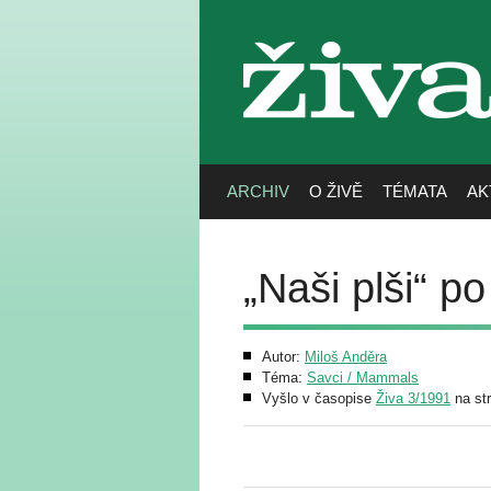
živa
ARCHIV
O ŽIVĚ
TÉMATA
AK
„Naši plši“ po
Autor:
Miloš Anděra
Téma:
Savci / Mammals
Vyšlo v časopise
Živa 3/1991
na st