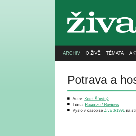
živa
ARCHIV
O ŽIVĚ
TÉMATA
AK
Potrava a h
Autor:
Karel Šťastný
Téma:
Recenze / Reviews
Vyšlo v časopise
Živa 3/1991
na st