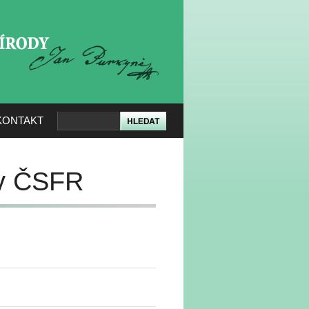
KERÉ PŘÍRODY
KONTAKT
 v ČSFR