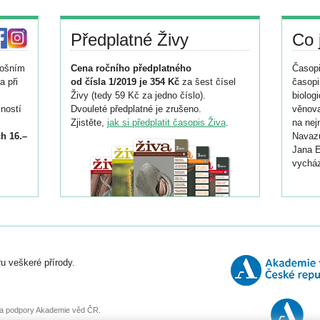
Předplatné Živy
Co 
tošním
Cena ročního předplatného
Časopi
a při
od čísla 1/2019 je 354 Kč
za šest čísel
časopi
Živy (tedy 59 Kč za jedno číslo).
biolog
ností
Dvouleté předplatné je zrušeno.
věnova
Zjistěte,
jak si předplatit časopis Živa
.
na nej
h 16.–
Navazu
Jana E
vycház
i
026/
ní
u veškeré přírody.
o
, za podpory Akademie věd ČR.