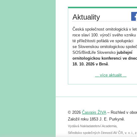
Aktuality
Česká společnost ornitologická v le
roce slaví 100. výročí svého vzniku 
té příležitosti pořádá ve spolupráci
se Slovenskou ornitologickou společ
SOS/BirdLife Slovensko
jubilejní
ornitologickou konferenci ve dnec
18. 10. 2026 v Brně
.
Podrobnější informace ke konferenc
... více aktualit ...
naleznete zde:
https://www.birdlife.cz/konference-2
Registrovat se můžete do 6. září.
Upozorňujeme, že termín pro odeslá
© 2026
Časopis ŽIVA
– Rozhled v obor
abstraktu přihlášené přednášky neb
posteru je už 30. června.
Založil roku 1853 J. E. Purkyně.
Vydává Nakladatelství Academia,
Středisko společných činností AV ČR, v. v. i.