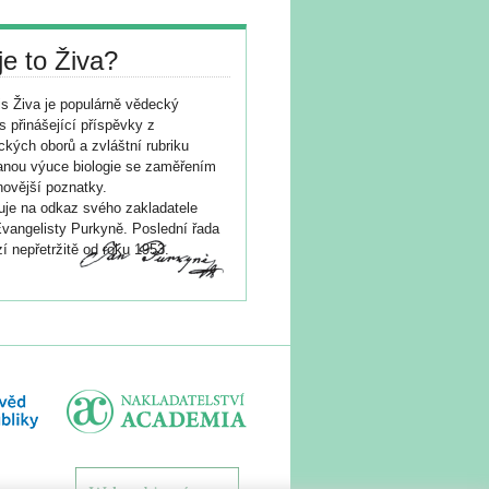
je to Živa?
s Živa je populárně vědecký
s přinášející příspěvky z
ických oborů a zvláštní rubriku
nou výuce biologie se zaměřením
novější poznatky.
je na odkaz svého zakladatele
vangelisty Purkyně. Poslední řada
í nepřetržitě od roku 1953.