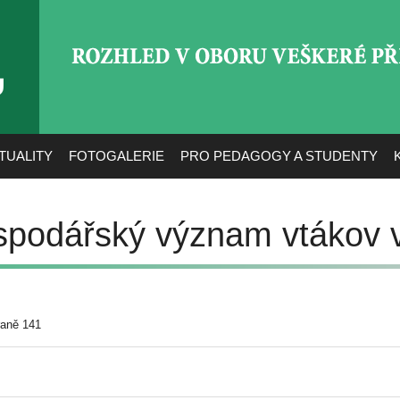
ROZHLED V OBORU VEŠ
TUALITY
FOTOGALERIE
PRO PEDAGOGY A STUDENTY
ospodářský význam vtákov
raně 141