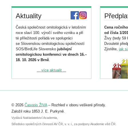
Aktuality
Předpla
Česká společnost ornitologická v letošním
Cena ročního
roce slaví 100. výročí svého vzniku a při
od čísla 1/20
té příležitosti pořádá ve spolupráci
Živy (tedy 59 
se Slovenskou ornitologickou společností
Dvouleté předp
SOS/BirdLife Slovensko
jubilejní
Zjistěte,
jak s
ornitologickou konferenci ve dnech 16.–
18. 10. 2026 v Brně
.
Podrobnější informace ke konferenci
... více aktualit ...
naleznete zde:
https://www.birdlife.cz/konference-2026/
Registrovat se můžete do 6. září.
Upozorňujeme, že termín pro odeslání
© 2026
Časopis ŽIVA
– Rozhled v oboru veškeré přírody.
abstraktu přihlášené přednášky nebo
posteru je už 30. června.
Založil roku 1853 J. E. Purkyně.
Vydává Nakladatelství Academia,
Středisko společných činností AV ČR, v. v. i., za podpory Akademie věd ČR.