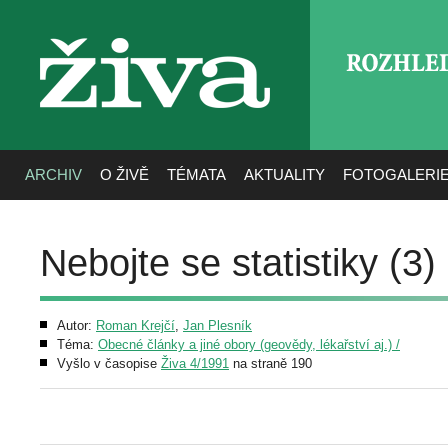
ROZHLE
živa
ARCHIV
O ŽIVĚ
TÉMATA
AKTUALITY
FOTOGALERI
Nebojte se statistiky (3)
Autor:
Roman Krejčí
,
Jan Plesník
Téma:
Obecné články a jiné obory (geovědy, lékařství aj.) /
Vyšlo v časopise
Živa 4/1991
na straně 190