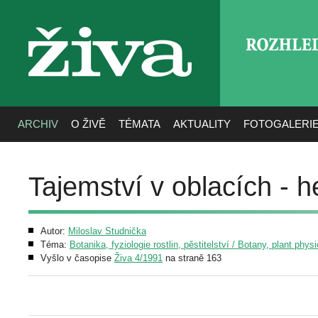
ROZHLE
živa
ARCHIV
O ŽIVĚ
TÉMATA
AKTUALITY
FOTOGALERI
Tajemství v oblacích - h
Autor:
Miloslav Studnička
Téma:
Botanika, fyziologie rostlin, pěstitelství / Botany, plant phys
Vyšlo v časopise
Živa 4/1991
na straně 163