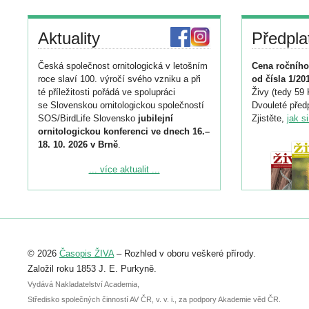
Aktuality
Předpla
Česká společnost ornitologická v letošním
Cena ročního
roce slaví 100. výročí svého vzniku a při
od čísla 1/20
té příležitosti pořádá ve spolupráci
Živy (tedy 59 
se Slovenskou ornitologickou společností
Dvouleté předp
SOS/BirdLife Slovensko
jubilejní
Zjistěte,
jak s
ornitologickou konferenci ve dnech 16.–
18. 10. 2026 v Brně
.
Podrobnější informace ke konferenci
... více aktualit ...
naleznete zde:
https://www.birdlife.cz/konference-2026/
Registrovat se můžete do 6. září.
Upozorňujeme, že termín pro odeslání
© 2026
Časopis ŽIVA
– Rozhled v oboru veškeré přírody.
abstraktu přihlášené přednášky nebo
posteru je už 30. června.
Založil roku 1853 J. E. Purkyně.
Vydává Nakladatelství Academia,
Středisko společných činností AV ČR, v. v. i., za podpory Akademie věd ČR.