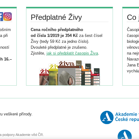
Předplatné Živy
Co 
tošním
Cena ročního předplatného
Časopi
a při
od čísla 1/2019 je 354 Kč
za šest čísel
časopi
Živy (tedy 59 Kč za jedno číslo).
biolog
ností
Dvouleté předplatné je zrušeno.
věnova
Zjistěte,
jak si předplatit časopis Živa
.
na nej
h 16.–
Navazu
Jana E
vycház
i
026/
ní
u veškeré přírody.
o
, za podpory Akademie věd ČR.