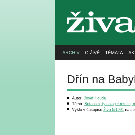
živa
ARCHIV
O ŽIVĚ
TÉMATA
AK
Dřín na Baby
Autor:
Josef Houda
Téma:
Botanika, fyziologie rostlin, 
Vyšlo v časopise
Živa 5/1991
na st