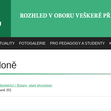
ROZHLED V OBORU VEŠ
TUALITY
FOTOGALERIE
PRO PEDAGOGY A STUDENTY
loně
pěstitelství / Botany, plant physiology
raně 201