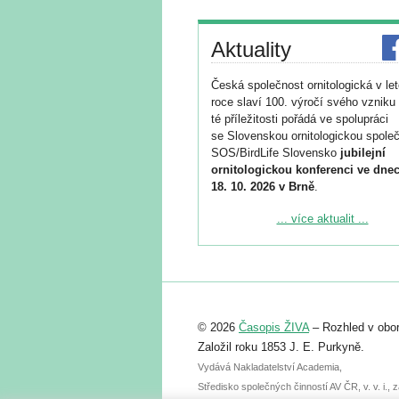
Aktuality
Česká společnost ornitologická v le
roce slaví 100. výročí svého vzniku 
té příležitosti pořádá ve spolupráci
se Slovenskou ornitologickou společ
SOS/BirdLife Slovensko
jubilejní
ornitologickou konferenci ve dnec
18. 10. 2026 v Brně
.
Podrobnější informace ke konferenc
... více aktualit ...
naleznete zde:
https://www.birdlife.cz/konference-2
Registrovat se můžete do 6. září.
Upozorňujeme, že termín pro odeslá
© 2026
Časopis ŽIVA
– Rozhled v obor
abstraktu přihlášené přednášky neb
posteru je už 30. června.
Založil roku 1853 J. E. Purkyně.
Vydává Nakladatelství Academia,
Středisko společných činností AV ČR, v. v. i.