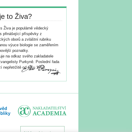
je to Živa?
s Živa je populárně vědecký
s přinášející příspěvky z
ických oborů a zvláštní rubriku
nou výuce biologie se zaměřením
novější poznatky.
je na odkaz svého zakladatele
vangelisty Purkyně. Poslední řada
í nepřetržitě od roku 1953.