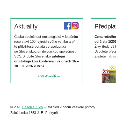
Aktuality
Předpla
Česká společnost ornitologická v letošním
Cena ročního
roce slaví 100. výročí svého vzniku a při
od čísla 1/20
té příležitosti pořádá ve spolupráci
Živy (tedy 59 
se Slovenskou ornitologickou společností
Dvouleté předp
SOS/BirdLife Slovensko
jubilejní
Zjistěte,
jak s
ornitologickou konferenci ve dnech 16.–
18. 10. 2026 v Brně
.
Podrobnější informace ke konferenci
... více aktualit ...
naleznete zde:
https://www.birdlife.cz/konference-2026/
Registrovat se můžete do 6. září.
Upozorňujeme, že termín pro odeslání
© 2026
Časopis ŽIVA
– Rozhled v oboru veškeré přírody.
abstraktu přihlášené přednášky nebo
posteru je už 30. června.
Založil roku 1853 J. E. Purkyně.