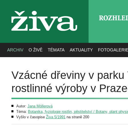
ROZHLE
živa
ARCHIV
O ŽIVĚ
TÉMATA
AKTUALITY
FOTOGALERI
Vzácné dřeviny v park
rostlinné výroby v Praz
Autor:
Jana Möllerová
Téma:
Botanika, fyziologie rostlin, pěstitelství / Botany, plant phys
Vyšlo v časopise
Živa 5/1991
na straně 200