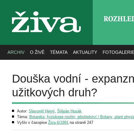
ROZHLE
živa
ARCHIV
O ŽIVĚ
TÉMATA
AKTUALITY
FOTOGALERI
Douška vodní - expanzní
užitkových druh?
Autor:
Slavomil Hejný
,
Štěpán Husák
Téma:
Botanika, fyziologie rostlin, pěstitelství / Botany, plant phys
Vyšlo v časopise
Živa 6/1991
na straně 247