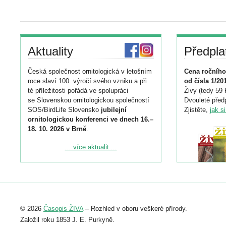
Aktuality
Předpla
Česká společnost ornitologická v letošním
Cena ročního
roce slaví 100. výročí svého vzniku a při
od čísla 1/20
té příležitosti pořádá ve spolupráci
Živy (tedy 59 
se Slovenskou ornitologickou společností
Dvouleté předp
SOS/BirdLife Slovensko
jubilejní
Zjistěte,
jak s
ornitologickou konferenci ve dnech 16.–
18. 10. 2026 v Brně
.
Podrobnější informace ke konferenci
... více aktualit ...
naleznete zde:
https://www.birdlife.cz/konference-2026/
Registrovat se můžete do 6. září.
Upozorňujeme, že termín pro odeslání
© 2026
Časopis ŽIVA
– Rozhled v oboru veškeré přírody.
abstraktu přihlášené přednášky nebo
posteru je už 30. června.
Založil roku 1853 J. E. Purkyně.