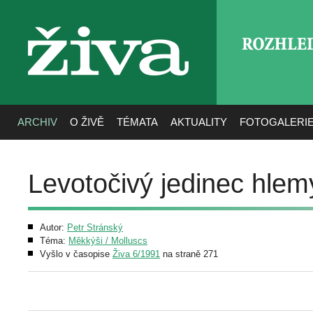
ROZHLE
živa
ARCHIV
O ŽIVĚ
TÉMATA
AKTUALITY
FOTOGALERI
Levotočivý jedinec hle
Autor:
Petr Stránský
Téma:
Měkkýši / Molluscs
Vyšlo v časopise
Živa 6/1991
na straně 271