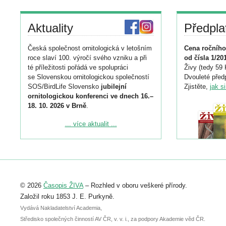
Aktuality
Předpla
Česká společnost ornitologická v letošním
Cena ročního
roce slaví 100. výročí svého vzniku a při
od čísla 1/20
té příležitosti pořádá ve spolupráci
Živy (tedy 59 
se Slovenskou ornitologickou společností
Dvouleté předp
SOS/BirdLife Slovensko
jubilejní
Zjistěte,
jak s
ornitologickou konferenci ve dnech 16.–
18. 10. 2026 v Brně
.
Podrobnější informace ke konferenci
... více aktualit ...
naleznete zde:
https://www.birdlife.cz/konference-2026/
Registrovat se můžete do 6. září.
Upozorňujeme, že termín pro odeslání
© 2026
Časopis ŽIVA
– Rozhled v oboru veškeré přírody.
abstraktu přihlášené přednášky nebo
posteru je už 30. června.
Založil roku 1853 J. E. Purkyně.
Vydává Nakladatelství Academia,
Středisko společných činností AV ČR, v. v. i., za podpory Akademie věd ČR.