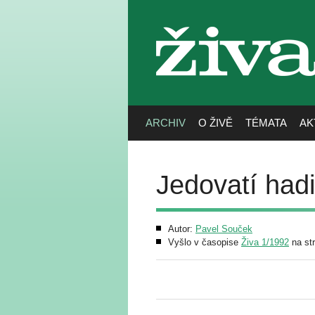
živa
ARCHIV
O ŽIVĚ
TÉMATA
AK
Jedovatí had
Autor:
Pavel Souček
Vyšlo v časopise
Živa 1/1992
na st