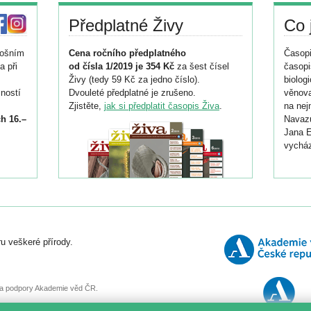
Předplatné Živy
Co 
tošním
Cena ročního předplatného
Časopi
a při
od čísla 1/2019 je 354 Kč
za šest čísel
časopi
Živy (tedy 59 Kč za jedno číslo).
biolog
ností
Dvouleté předplatné je zrušeno.
věnova
Zjistěte,
jak si předplatit časopis Živa
.
na nej
h 16.–
Navazu
Jana E
vycház
i
026/
ní
u veškeré přírody.
o
, za podpory Akademie věd ČR.