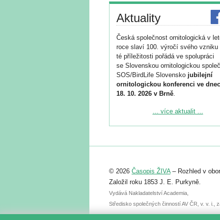
Aktuality
Česká společnost ornitologická v le
roce slaví 100. výročí svého vzniku 
té příležitosti pořádá ve spolupráci
se Slovenskou ornitologickou společ
SOS/BirdLife Slovensko
jubilejní
ornitologickou konferenci ve dnec
18. 10. 2026 v Brně
.
Podrobnější informace ke konferenc
... více aktualit ...
naleznete zde:
https://www.birdlife.cz/konference-2
Registrovat se můžete do 6. září.
Upozorňujeme, že termín pro odeslá
© 2026
Časopis ŽIVA
– Rozhled v obor
abstraktu přihlášené přednášky neb
posteru je už 30. června.
Založil roku 1853 J. E. Purkyně.
Vydává Nakladatelství Academia,
Středisko společných činností AV ČR, v. v. i.