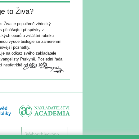
je to Živa?
s Živa je populárně vědecký
s přinášející příspěvky z
ických oborů a zvláštní rubriku
nou výuce biologie se zaměřením
novější poznatky.
je na odkaz svého zakladatele
vangelisty Purkyně. Poslední řada
í nepřetržitě od roku 1953.