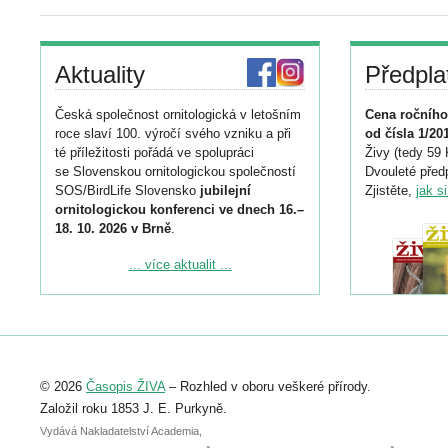
Aktuality
Předpla
Česká společnost ornitologická v letošním
Cena ročního
roce slaví 100. výročí svého vzniku a při
od čísla 1/20
té příležitosti pořádá ve spolupráci
Živy (tedy 59 
se Slovenskou ornitologickou společností
Dvouleté předp
SOS/BirdLife Slovensko
jubilejní
Zjistěte,
jak s
ornitologickou konferenci ve dnech 16.–
18. 10. 2026 v Brně
.
Podrobnější informace ke konferenci
... více aktualit ...
naleznete zde:
https://www.birdlife.cz/konference-2026/
Registrovat se můžete do 6. září.
Upozorňujeme, že termín pro odeslání
© 2026
Časopis ŽIVA
– Rozhled v oboru veškeré přírody.
abstraktu přihlášené přednášky nebo
posteru je už 30. června.
Založil roku 1853 J. E. Purkyně.
Vydává Nakladatelství Academia,