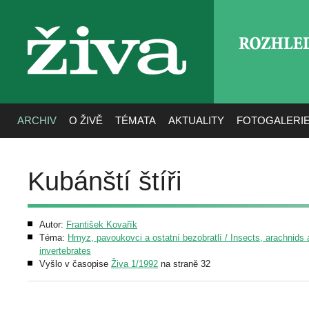
ROZHLE
živa
ARCHIV
O ŽIVĚ
TÉMATA
AKTUALITY
FOTOGALERI
Kubánští štíři
Autor:
František Kovařík
Téma:
Hmyz, pavoukovci a ostatní bezobratlí / Insects, arachnids 
invertebrates
Vyšlo v časopise
Živa 1/1992
na straně 32