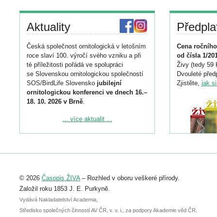
Aktuality
Předpla
Česká společnost ornitologická v letošním
Cena ročního
roce slaví 100. výročí svého vzniku a při
od čísla 1/20
té příležitosti pořádá ve spolupráci
Živy (tedy 59 
se Slovenskou ornitologickou společností
Dvouleté předp
SOS/BirdLife Slovensko
jubilejní
Zjistěte,
jak s
ornitologickou konferenci ve dnech 16.–
18. 10. 2026 v Brně
.
Podrobnější informace ke konferenci
... více aktualit ...
naleznete zde:
https://www.birdlife.cz/konference-2026/
Registrovat se můžete do 6. září.
Upozorňujeme, že termín pro odeslání
© 2026
Časopis ŽIVA
– Rozhled v oboru veškeré přírody.
abstraktu přihlášené přednášky nebo
posteru je už 30. června.
Založil roku 1853 J. E. Purkyně.
Vydává Nakladatelství Academia,
Středisko společných činností AV ČR, v. v. i., za podpory Akademie věd ČR.