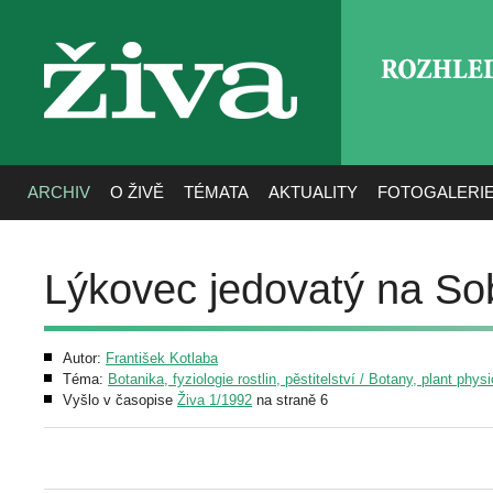
ROZHLE
živa
ARCHIV
O ŽIVĚ
TÉMATA
AKTUALITY
FOTOGALERI
Lýkovec jedovatý na So
Autor:
František Kotlaba
Téma:
Botanika, fyziologie rostlin, pěstitelství / Botany, plant phys
Vyšlo v časopise
Živa 1/1992
na straně 6