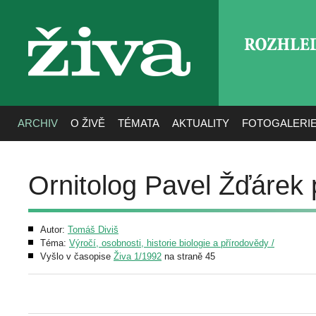
ROZHLE
živa
ARCHIV
O ŽIVĚ
TÉMATA
AKTUALITY
FOTOGALERI
Ornitolog Pavel Žďárek 
Autor:
Tomáš Diviš
Téma:
Výročí, osobnosti, historie biologie a přírodovědy /
Vyšlo v časopise
Živa 1/1992
na straně 45