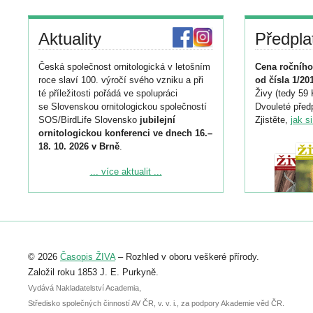
Aktuality
Předpla
Česká společnost ornitologická v letošním
Cena ročního
roce slaví 100. výročí svého vzniku a při
od čísla 1/20
té příležitosti pořádá ve spolupráci
Živy (tedy 59 
se Slovenskou ornitologickou společností
Dvouleté předp
SOS/BirdLife Slovensko
jubilejní
Zjistěte,
jak s
ornitologickou konferenci ve dnech 16.–
18. 10. 2026 v Brně
.
Podrobnější informace ke konferenci
... více aktualit ...
naleznete zde:
https://www.birdlife.cz/konference-2026/
Registrovat se můžete do 6. září.
Upozorňujeme, že termín pro odeslání
© 2026
Časopis ŽIVA
– Rozhled v oboru veškeré přírody.
abstraktu přihlášené přednášky nebo
posteru je už 30. června.
Založil roku 1853 J. E. Purkyně.
Vydává Nakladatelství Academia,
Středisko společných činností AV ČR, v. v. i., za podpory Akademie věd ČR.