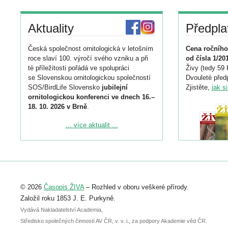
Aktuality
Předpla
Česká společnost ornitologická v letošním
Cena ročního
roce slaví 100. výročí svého vzniku a při
od čísla 1/20
té příležitosti pořádá ve spolupráci
Živy (tedy 59 
se Slovenskou ornitologickou společností
Dvouleté předp
SOS/BirdLife Slovensko
jubilejní
Zjistěte,
jak s
ornitologickou konferenci ve dnech 16.–
18. 10. 2026 v Brně
.
Podrobnější informace ke konferenci
... více aktualit ...
naleznete zde:
https://www.birdlife.cz/konference-2026/
Registrovat se můžete do 6. září.
Upozorňujeme, že termín pro odeslání
© 2026
Časopis ŽIVA
– Rozhled v oboru veškeré přírody.
abstraktu přihlášené přednášky nebo
posteru je už 30. června.
Založil roku 1853 J. E. Purkyně.
Vydává Nakladatelství Academia,
Středisko společných činností AV ČR, v. v. i., za podpory Akademie věd ČR.