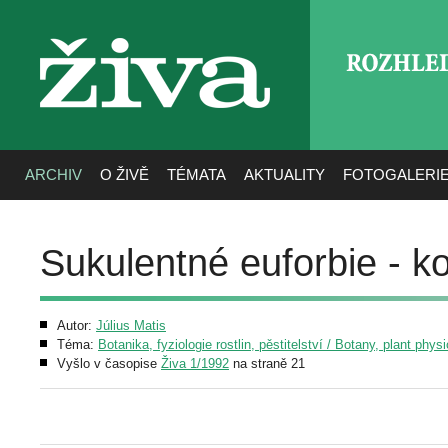
ROZHLE
živa
ARCHIV
O ŽIVĚ
TÉMATA
AKTUALITY
FOTOGALERI
Sukulentné euforbie - ko
Autor:
Július Matis
Téma:
Botanika, fyziologie rostlin, pěstitelství / Botany, plant phys
Vyšlo v časopise
Živa 1/1992
na straně 21