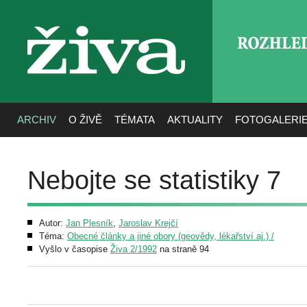
ROZHLE
živa
ARCHIV
O ŽIVĚ
TÉMATA
AKTUALITY
FOTOGALERI
Nebojte se statistiky 7
Autor:
Jan Plesník
,
Jaroslav Krejčí
Téma:
Obecné články a jiné obory (geovědy, lékařství aj.) /
Vyšlo v časopise
Živa 2/1992
na straně 94