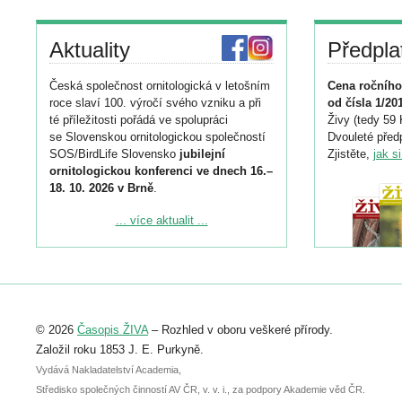
Aktuality
Předpla
Česká společnost ornitologická v letošním
Cena ročního
roce slaví 100. výročí svého vzniku a při
od čísla 1/20
té příležitosti pořádá ve spolupráci
Živy (tedy 59 
se Slovenskou ornitologickou společností
Dvouleté předp
SOS/BirdLife Slovensko
jubilejní
Zjistěte,
jak s
ornitologickou konferenci ve dnech 16.–
18. 10. 2026 v Brně
.
Podrobnější informace ke konferenci
... více aktualit ...
naleznete zde:
https://www.birdlife.cz/konference-2026/
Registrovat se můžete do 6. září.
Upozorňujeme, že termín pro odeslání
© 2026
Časopis ŽIVA
– Rozhled v oboru veškeré přírody.
abstraktu přihlášené přednášky nebo
posteru je už 30. června.
Založil roku 1853 J. E. Purkyně.
Vydává Nakladatelství Academia,
Středisko společných činností AV ČR, v. v. i., za podpory Akademie věd ČR.