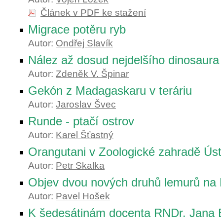
Článek v PDF ke stažení
Migrace potěru ryb
Autor:
Ondřej Slavík
Nález až dosud nejdelšího dinosaura
Autor:
Zdeněk V. Špinar
Gekón z Madagaskaru v teráriu
Autor:
Jaroslav Švec
Runde - ptačí ostrov
Autor:
Karel Šťastný
Orangutani v Zoologické zahradě Ústí
Autor:
Petr Skalka
Objev dvou nových druhů lemurů na
Autor:
Pavel Hošek
K šedesátinám docenta RNDr. Jana 