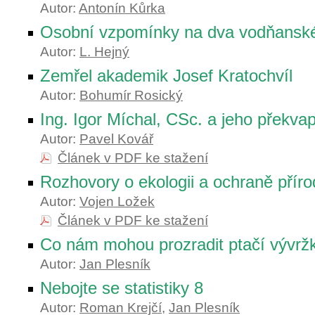
Autor:
Antonín Kůrka
Osobní vzpomínky na dva vodňanské 
Autor:
L. Hejný
Zemřel akademik Josef Kratochvíl
Autor:
Bohumír Rosický
Ing. Igor Míchal, CSc. a jeho překva
Autor:
Pavel Kovář
Článek v PDF ke stažení
Rozhovory o ekologii a ochraně příro
Autor:
Vojen Ložek
Článek v PDF ke stažení
Co nám mohou prozradit ptačí vývrž
Autor:
Jan Plesník
Nebojte se statistiky 8
Autor:
Roman Krejčí
,
Jan Plesník