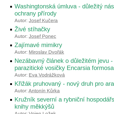
Washingtonská úmluva - důležitý nás
ochrany přírody
Autor:
Josef Kučera
Živé stíhačky
Autor:
Josef Ponec
Zajímavé mimikry
Autor:
Miroslav Dvořák
Nezábavný článek o důležitém jevu - 
parazitické vosičky Encarsia formosa
Autor:
Eva Vodrážková
Křižák pruhovaný - nový druh pro a
Autor:
Antonín Kůrka
Kružník severní a rybniční hospodářs
knihy měkkýšů
Autor:
Vojen Ložek