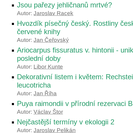
Jsou pařezy jehličnanů mrtvé?
Autor:
Jaroslav Racek
Hvozdík písečný český. Rostliny če
červené knihy
Autor:
Jan Čeřovský
Ariocarpus fissuratus v. hintonii - uni
poslední doby
Autor:
Libor Kunte
Dekorativní listem i květem: Rechstei
leucotricha
Autor:
Jan Říha
Puya raimondii v přírodní rezervaci B
Autor:
Václav Štor
Nejčastější termíny v ekologii 2
Autor:
Jaroslav Pelikán