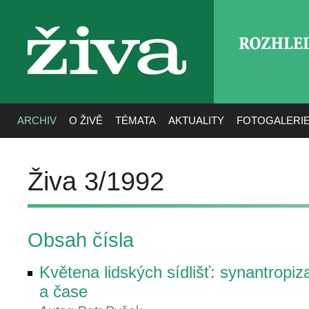
ROZHLE
živa
ARCHIV
O ŽIVĚ
TÉMATA
AKTUALITY
FOTOGALERI
Živa 3/1992
Obsah čísla
Květena lidských sídlišť: synantropiz
a čase