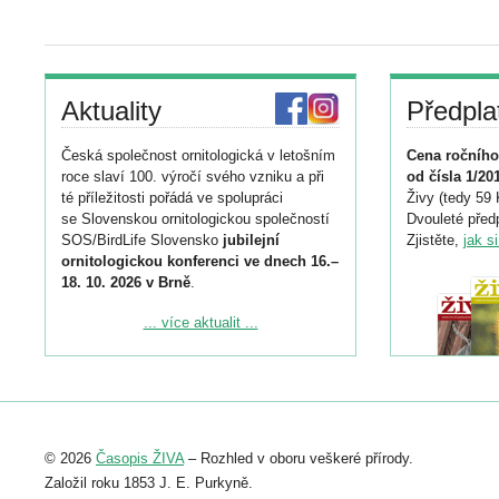
Aktuality
Předpla
Česká společnost ornitologická v letošním
Cena ročního
roce slaví 100. výročí svého vzniku a při
od čísla 1/20
té příležitosti pořádá ve spolupráci
Živy (tedy 59 
se Slovenskou ornitologickou společností
Dvouleté předp
SOS/BirdLife Slovensko
jubilejní
Zjistěte,
jak s
ornitologickou konferenci ve dnech 16.–
18. 10. 2026 v Brně
.
Podrobnější informace ke konferenci
... více aktualit ...
naleznete zde:
https://www.birdlife.cz/konference-2026/
Registrovat se můžete do 6. září.
Upozorňujeme, že termín pro odeslání
© 2026
Časopis ŽIVA
– Rozhled v oboru veškeré přírody.
abstraktu přihlášené přednášky nebo
posteru je už 30. června.
Založil roku 1853 J. E. Purkyně.