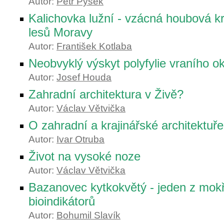
Autor:
Petr Pyšek
Kalichovka lužní - vzácná houbová k
lesů Moravy
Autor:
František Kotlaba
Neobvyklý výskyt polyfylie vraního o
Autor:
Josef Houda
Zahradní architektura v Živě?
Autor:
Václav Větvička
O zahradní a krajinářské architektuře
Autor:
Ivar Otruba
Život na vysoké noze
Autor:
Václav Větvička
Bazanovec kytkokvětý - jeden z mok
bioindikátorů
Autor:
Bohumil Slavík