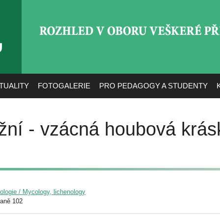
ROZHLED V OBORU VEŠ
TUALITY
FOTOGALERIE
PRO PEDAGOGY A STUDENTY
užní - vzácná houbová krás
yologie / Mycology, lichenology
raně 102