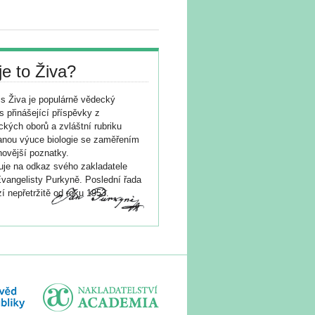
je to Živa?
s Živa je populárně vědecký
s přinášející příspěvky z
ických oborů a zvláštní rubriku
nou výuce biologie se zaměřením
novější poznatky.
je na odkaz svého zakladatele
vangelisty Purkyně. Poslední řada
í nepřetržitě od roku 1953.