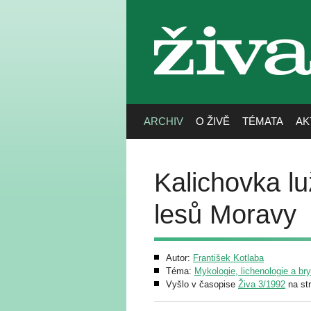
živa
ARCHIV
O ŽIVĚ
TÉMATA
AK
Kalichovka l
lesů Moravy
Autor:
František Kotlaba
Téma:
Mykologie, lichenologie a br
Vyšlo v časopise
Živa 3/1992
na st