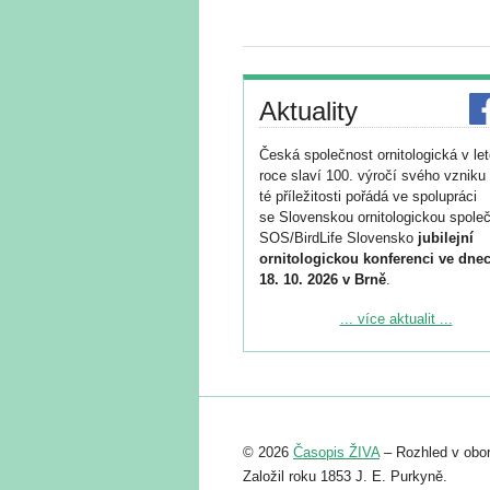
Aktuality
Česká společnost ornitologická v le
roce slaví 100. výročí svého vzniku 
té příležitosti pořádá ve spolupráci
se Slovenskou ornitologickou společ
SOS/BirdLife Slovensko
jubilejní
ornitologickou konferenci ve dnec
18. 10. 2026 v Brně
.
Podrobnější informace ke konferenc
... více aktualit ...
naleznete zde:
https://www.birdlife.cz/konference-2
Registrovat se můžete do 6. září.
Upozorňujeme, že termín pro odeslá
© 2026
Časopis ŽIVA
– Rozhled v obor
abstraktu přihlášené přednášky neb
posteru je už 30. června.
Založil roku 1853 J. E. Purkyně.