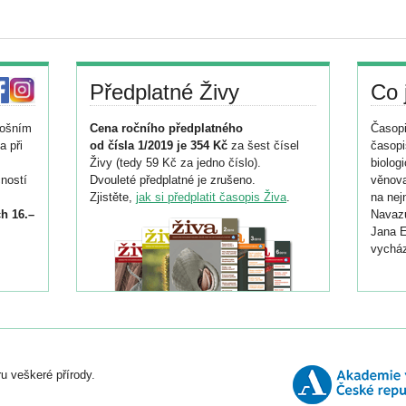
Předplatné Živy
Co 
tošním
Cena ročního předplatného
Časopi
a při
od čísla 1/2019 je 354 Kč
za šest čísel
časopi
Živy (tedy 59 Kč za jedno číslo).
biolog
ností
Dvouleté předplatné je zrušeno.
věnova
Zjistěte,
jak si předplatit časopis Živa
.
na nej
h 16.–
Navazu
Jana E
vycház
i
026/
ní
u veškeré přírody.
o