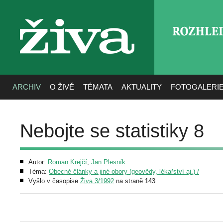
ROZHLE
živa
ARCHIV
O ŽIVĚ
TÉMATA
AKTUALITY
FOTOGALERI
Nebojte se statistiky 8
Autor:
Roman Krejčí
,
Jan Plesník
Téma:
Obecné články a jiné obory (geovědy, lékařství aj.) /
Vyšlo v časopise
Živa 3/1992
na straně 143