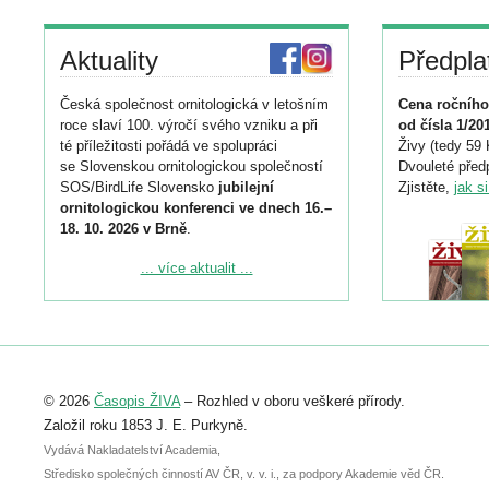
Aktuality
Předpla
Česká společnost ornitologická v letošním
Cena ročního
roce slaví 100. výročí svého vzniku a při
od čísla 1/20
té příležitosti pořádá ve spolupráci
Živy (tedy 59 
se Slovenskou ornitologickou společností
Dvouleté předp
SOS/BirdLife Slovensko
jubilejní
Zjistěte,
jak s
ornitologickou konferenci ve dnech 16.–
18. 10. 2026 v Brně
.
Podrobnější informace ke konferenci
... více aktualit ...
naleznete zde:
https://www.birdlife.cz/konference-2026/
Registrovat se můžete do 6. září.
Upozorňujeme, že termín pro odeslání
© 2026
Časopis ŽIVA
– Rozhled v oboru veškeré přírody.
abstraktu přihlášené přednášky nebo
posteru je už 30. června.
Založil roku 1853 J. E. Purkyně.
Vydává Nakladatelství Academia,
Středisko společných činností AV ČR, v. v. i., za podpory Akademie věd ČR.