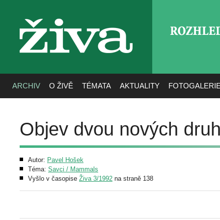
ROZHLE
živa
ARCHIV
O ŽIVĚ
TÉMATA
AKTUALITY
FOTOGALERI
Objev dvou nových dru
Autor:
Pavel Hošek
Téma:
Savci / Mammals
Vyšlo v časopise
Živa 3/1992
na straně 138