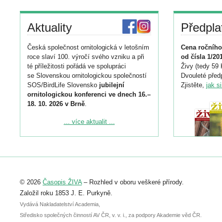
Aktuality
Předpla
Česká společnost ornitologická v letošním
Cena ročního
roce slaví 100. výročí svého vzniku a při
od čísla 1/20
té příležitosti pořádá ve spolupráci
Živy (tedy 59 
se Slovenskou ornitologickou společností
Dvouleté předp
SOS/BirdLife Slovensko
jubilejní
Zjistěte,
jak s
ornitologickou konferenci ve dnech 16.–
18. 10. 2026 v Brně
.
Podrobnější informace ke konferenci
... více aktualit ...
naleznete zde:
https://www.birdlife.cz/konference-2026/
Registrovat se můžete do 6. září.
Upozorňujeme, že termín pro odeslání
© 2026
Časopis ŽIVA
– Rozhled v oboru veškeré přírody.
abstraktu přihlášené přednášky nebo
posteru je už 30. června.
Založil roku 1853 J. E. Purkyně.
Vydává Nakladatelství Academia,
Středisko společných činností AV ČR, v. v. i., za podpory Akademie věd ČR.