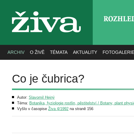
ROZHLE
živa
ARCHIV
O ŽIVĚ
TÉMATA
AKTUALITY
FOTOGALERI
Co je čubrica?
Autor:
Slavomil Hejný
Téma:
Botanika, fyziologie rostlin, pěstitelství / Botany, plant phys
Vyšlo v časopise
Živa 4/1992
na straně 156