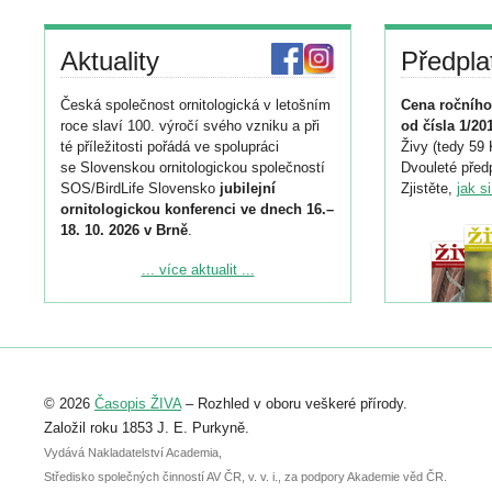
Aktuality
Předpla
Česká společnost ornitologická v letošním
Cena ročního
roce slaví 100. výročí svého vzniku a při
od čísla 1/20
té příležitosti pořádá ve spolupráci
Živy (tedy 59 
se Slovenskou ornitologickou společností
Dvouleté předp
SOS/BirdLife Slovensko
jubilejní
Zjistěte,
jak s
ornitologickou konferenci ve dnech 16.–
18. 10. 2026 v Brně
.
Podrobnější informace ke konferenci
... více aktualit ...
naleznete zde:
https://www.birdlife.cz/konference-2026/
Registrovat se můžete do 6. září.
Upozorňujeme, že termín pro odeslání
© 2026
Časopis ŽIVA
– Rozhled v oboru veškeré přírody.
abstraktu přihlášené přednášky nebo
posteru je už 30. června.
Založil roku 1853 J. E. Purkyně.
Vydává Nakladatelství Academia,
Středisko společných činností AV ČR, v. v. i., za podpory Akademie věd ČR.