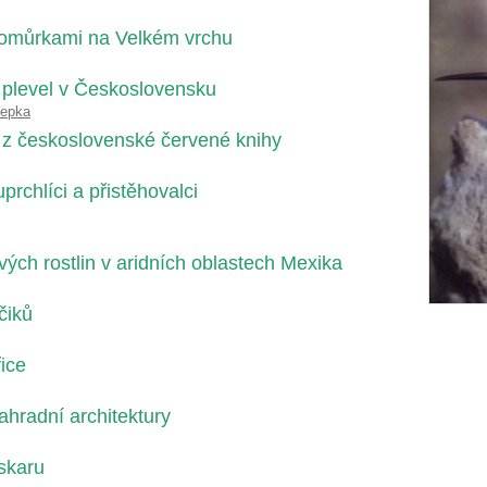
homůrkami na Velkém vrchu
í plevel v Československu
Řepka
y z československé červené knihy
prchlíci a přistěhovalci
vých rostlin v aridních oblastech Mexika
čiků
ice
ahradní architektury
skaru