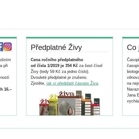
Předplatné Živy
Co 
tošním
Cena ročního předplatného
Časopi
a při
od čísla 1/2019 je 354 Kč
za šest čísel
časopi
Živy (tedy 59 Kč za jedno číslo).
biolog
ností
Dvouleté předplatné je zrušeno.
věnova
Zjistěte,
jak si předplatit časopis Živa
.
na nej
h 16.–
Navazu
Jana E
vycház
i
026/
ní