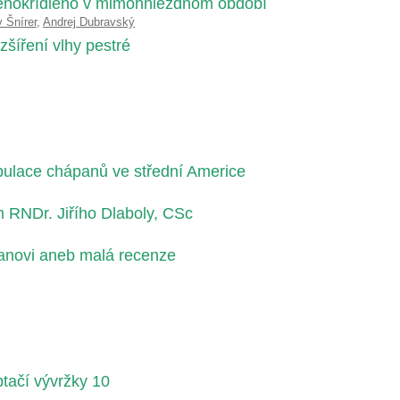
venokrídleho v mimohniezdnom období
v Šnírer
,
Andrej Dubravský
šíření vlhy pestré
pulace chápanů ve střední Americe
 RNDr. Jiřího Dlaboly, CSc
anovi aneb malá recenze
tačí vývržky 10