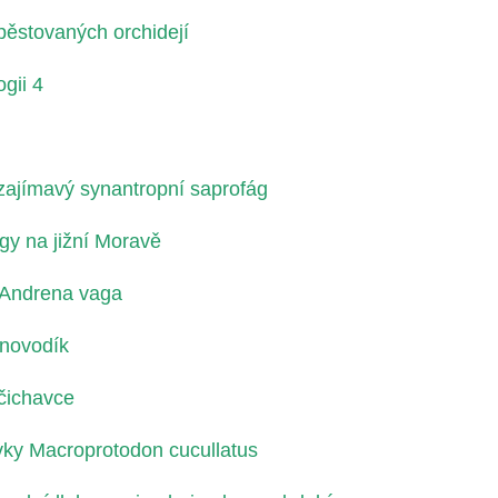
pěstovaných orchidejí
ogii 4
 zajímavý synantropní saprofág
gy na jižní Moravě
 Andrena vaga
anovodík
čichavce
ky Macroprotodon cucullatus