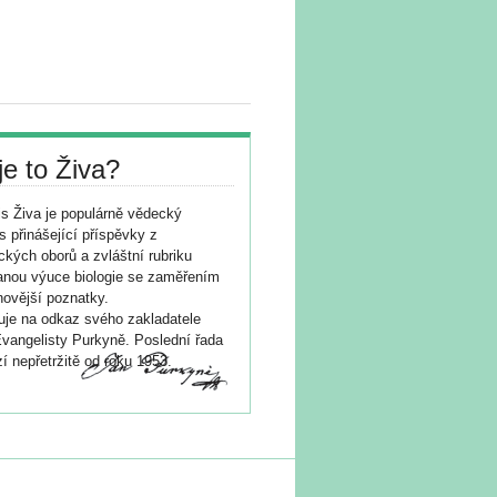
je to Živa?
s Živa je populárně vědecký
s přinášející příspěvky z
ických oborů a zvláštní rubriku
nou výuce biologie se zaměřením
novější poznatky.
je na odkaz svého zakladatele
vangelisty Purkyně. Poslední řada
í nepřetržitě od roku 1953.