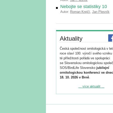
Nebojte se statistiky 10
Autor:
Roman Krejčí
,
Jan Plesník
Aktuality
Česká společnost ornitologická v le
roce slaví 100. výročí svého vzniku 
té příležitosti pořádá ve spolupráci
se Slovenskou ornitologickou společ
SOS/BirdLife Slovensko
jubilejní
ornitologickou konferenci ve dnec
18. 10. 2026 v Brně
.
Podrobnější informace ke konferenc
... více aktualit ...
naleznete zde:
https://www.birdlife.cz/konference-2
Registrovat se můžete do 6. září.
Upozorňujeme, že termín pro odeslá