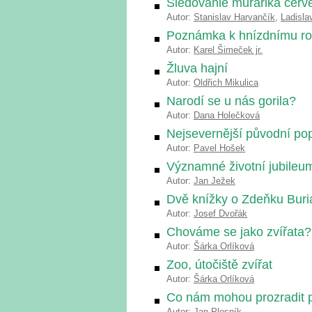
Sledovanie murárika čer
Autor:
Stanislav Harvančík
,
Ladisla
Poznámka k hnízdnímu roz
Autor:
Karel Šimeček jr.
Žluva hajní
Autor:
Oldřich Mikulica
Narodí se u nás gorila?
Autor:
Dana Holečková
Nejsevernější původní po
Autor:
Pavel Hošek
Významné životní jubileum
Autor:
Jan Ježek
Dvě knížky o Zdeňku Buri
Autor:
Josef Dvořák
Chováme se jako zvířata?
Autor:
Šárka Orlíková
Zoo, útočiště zvířat
Autor:
Šárka Orlíková
Co nám mohou prozradit p
Autor:
Jan Plesník