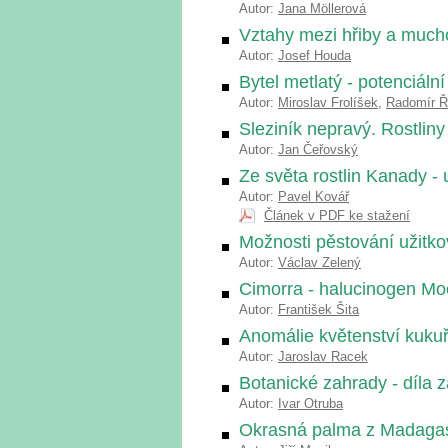
Autor:
Jana Möllerová
Vztahy mezi hřiby a muc
Autor:
Josef Houda
Bytel metlatý - potenciáln
Autor:
Miroslav Frolíšek
,
Radomír 
Sleziník nepravý. Rostlin
Autor:
Jan Čeřovský
Ze světa rostlin Kanady - u
Autor:
Pavel Kovář
Článek v PDF ke stažení
Možnosti pěstování užitko
Autor:
Václav Zelený
Cimorra - halucinogen Mo
Autor:
František Šita
Anomálie květenství kukuř
Autor:
Jaroslav Racek
Botanické zahrady - díla z
Autor:
Ivar Otruba
Okrasná palma z Madaga