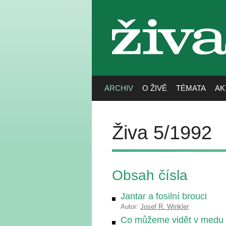
živa
ARCHIV
O ŽIVĚ
TÉMATA
AK
Živa 5/1992
Obsah čísla
Jantar a fosilní brouci
Autor:
Josef R. Winkler
Co můžeme vidět v medu