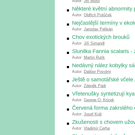
Autor:
Jiří Musil
Některé květní abnormity 
Autor:
Oldřich Potůček
Nejčastější termíny v ekol
Autor:
Jaroslav Pelikán
Chov exotických brouků
Autor:
Jiří Simandl
Slunilka Fannia scalaris -
Autor:
Martin Rulík
Nedávný nález kobylky sá
Autor:
Dalibor Povolný
Ještě o samotářské včele
Autor:
Zdeněk Pádr
Vřetenušky syntetizují ky
Autor:
George O. Krizek
Červená forma zakrslého 
Autor:
Josef Král
Zkušenosti s chovem užov
Autor:
Vladimír Cerha