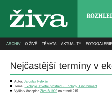
ROZHLE
živa
ARCHIV
O ŽIVĚ
TÉMATA
AKTUALITY
FOTOGALERI
Nejčastější termíny v ek
Autor:
Jaroslav Pelikán
Téma:
Ekologie, životní prostředí / Ecology, Environment
Vyšlo v časopise
Živa 5/1992
na straně 215