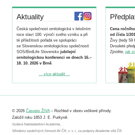
Aktuality
Předpla
Česká společnost ornitologická v letošním
Cena ročního
roce slaví 100. výročí svého vzniku a při
od čísla 1/20
té příležitosti pořádá ve spolupráci
Živy (tedy 59 
se Slovenskou ornitologickou společností
Dvouleté předp
SOS/BirdLife Slovensko
jubilejní
Zjistěte,
jak s
ornitologickou konferenci ve dnech 16.–
18. 10. 2026 v Brně
.
Podrobnější informace ke konferenci
... více aktualit ...
naleznete zde:
https://www.birdlife.cz/konference-2026/
Registrovat se můžete do 6. září.
Upozorňujeme, že termín pro odeslání
© 2026
Časopis ŽIVA
– Rozhled v oboru veškeré přírody.
abstraktu přihlášené přednášky nebo
posteru je už 30. června.
Založil roku 1853 J. E. Purkyně.
Vydává Nakladatelství Academia,
Středisko společných činností AV ČR, v. v. i., za podpory Akademie věd ČR.