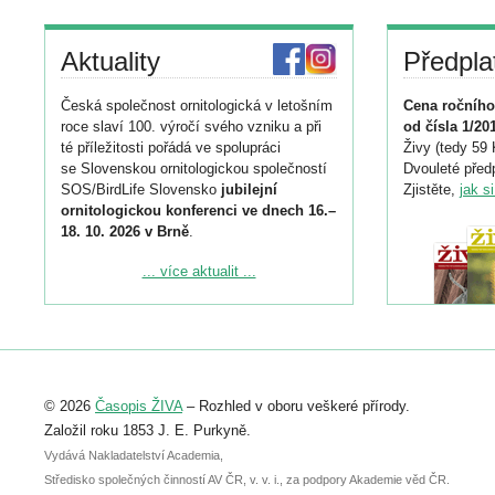
Aktuality
Předpla
Česká společnost ornitologická v letošním
Cena ročního
roce slaví 100. výročí svého vzniku a při
od čísla 1/20
té příležitosti pořádá ve spolupráci
Živy (tedy 59 
se Slovenskou ornitologickou společností
Dvouleté předp
SOS/BirdLife Slovensko
jubilejní
Zjistěte,
jak s
ornitologickou konferenci ve dnech 16.–
18. 10. 2026 v Brně
.
Podrobnější informace ke konferenci
... více aktualit ...
naleznete zde:
https://www.birdlife.cz/konference-2026/
Registrovat se můžete do 6. září.
Upozorňujeme, že termín pro odeslání
© 2026
Časopis ŽIVA
– Rozhled v oboru veškeré přírody.
abstraktu přihlášené přednášky nebo
posteru je už 30. června.
Založil roku 1853 J. E. Purkyně.
Vydává Nakladatelství Academia,
Středisko společných činností AV ČR, v. v. i., za podpory Akademie věd ČR.