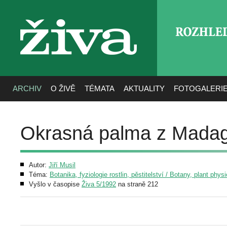
ROZHLE
živa
ARCHIV
O ŽIVĚ
TÉMATA
AKTUALITY
FOTOGALERI
Okrasná palma z Mada
Autor:
Jiří Musil
Téma:
Botanika, fyziologie rostlin, pěstitelství / Botany, plant phys
Vyšlo v časopise
Živa 5/1992
na straně 212