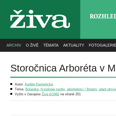
ROZHLE
živa
ARCHIV
O ŽIVĚ
TÉMATA
AKTUALITY
FOTOGALERI
Storočnica Arboréta v 
Autor:
Aurélie Kamenická
Téma:
Botanika, fyziologie rostlin, pěstitelství / Botany, plant phys
Vyšlo v časopise
Živa 6/1992
na straně 251