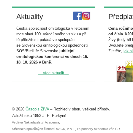
Aktuality
Předpla
Česká společnost ornitologická v letošním
Cena ročního
roce slaví 100. výročí svého vzniku a při
od čísla 1/20
té příležitosti pořádá ve spolupráci
Živy (tedy 59 
se Slovenskou ornitologickou společností
Dvouleté předp
SOS/BirdLife Slovensko
jubilejní
Zjistěte,
jak s
ornitologickou konferenci ve dnech 16.–
18. 10. 2026 v Brně
.
Podrobnější informace ke konferenci
... více aktualit ...
naleznete zde:
https://www.birdlife.cz/konference-2026/
Registrovat se můžete do 6. září.
Upozorňujeme, že termín pro odeslání
© 2026
Časopis ŽIVA
– Rozhled v oboru veškeré přírody.
abstraktu přihlášené přednášky nebo
posteru je už 30. června.
Založil roku 1853 J. E. Purkyně.
Vydává Nakladatelství Academia,
Středisko společných činností AV ČR, v. v. i., za podpory Akademie věd ČR.