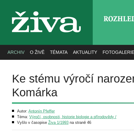
ROZHLE
živa
ARCHIV
O ŽIVĚ
TÉMATA
AKTUALITY
FOTOGALERI
Ke stému výročí narození
Komárka
Autor:
Antonín Pfeffer
Téma:
Výročí, osobnosti, historie biologie a přírodovědy /
Vyšlo v časopise
Živa 1/1993
na straně 46