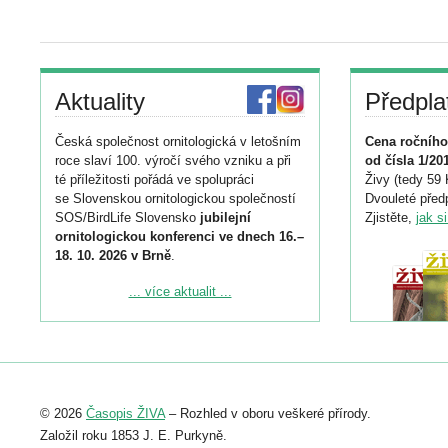
Aktuality
Předpla
Česká společnost ornitologická v letošním
Cena ročního
roce slaví 100. výročí svého vzniku a při
od čísla 1/20
té příležitosti pořádá ve spolupráci
Živy (tedy 59 
se Slovenskou ornitologickou společností
Dvouleté předp
SOS/BirdLife Slovensko
jubilejní
Zjistěte,
jak s
ornitologickou konferenci ve dnech 16.–
18. 10. 2026 v Brně
.
Podrobnější informace ke konferenci
... více aktualit ...
naleznete zde:
https://www.birdlife.cz/konference-2026/
Registrovat se můžete do 6. září.
Upozorňujeme, že termín pro odeslání
© 2026
Časopis ŽIVA
– Rozhled v oboru veškeré přírody.
abstraktu přihlášené přednášky nebo
posteru je už 30. června.
Založil roku 1853 J. E. Purkyně.