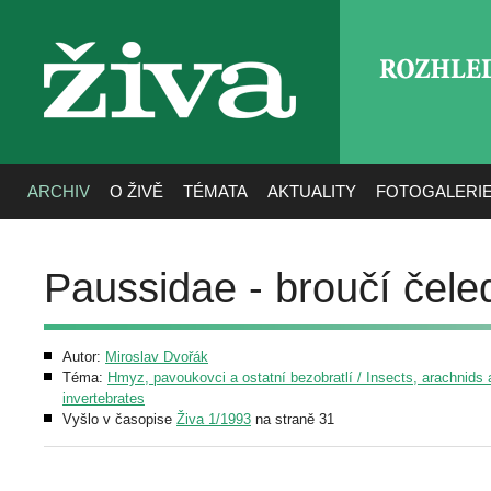
ROZHLE
živa
ARCHIV
O ŽIVĚ
TÉMATA
AKTUALITY
FOTOGALERI
Paussidae - broučí čele
Autor:
Miroslav Dvořák
Téma:
Hmyz, pavoukovci a ostatní bezobratlí / Insects, arachnids 
invertebrates
Vyšlo v časopise
Živa 1/1993
na straně 31