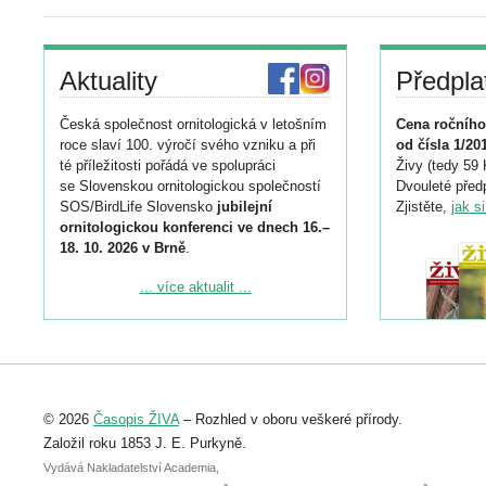
Aktuality
Předpla
Česká společnost ornitologická v letošním
Cena ročního
roce slaví 100. výročí svého vzniku a při
od čísla 1/20
té příležitosti pořádá ve spolupráci
Živy (tedy 59 
se Slovenskou ornitologickou společností
Dvouleté předp
SOS/BirdLife Slovensko
jubilejní
Zjistěte,
jak s
ornitologickou konferenci ve dnech 16.–
18. 10. 2026 v Brně
.
Podrobnější informace ke konferenci
... více aktualit ...
naleznete zde:
https://www.birdlife.cz/konference-2026/
Registrovat se můžete do 6. září.
Upozorňujeme, že termín pro odeslání
© 2026
Časopis ŽIVA
– Rozhled v oboru veškeré přírody.
abstraktu přihlášené přednášky nebo
posteru je už 30. června.
Založil roku 1853 J. E. Purkyně.
Vydává Nakladatelství Academia,