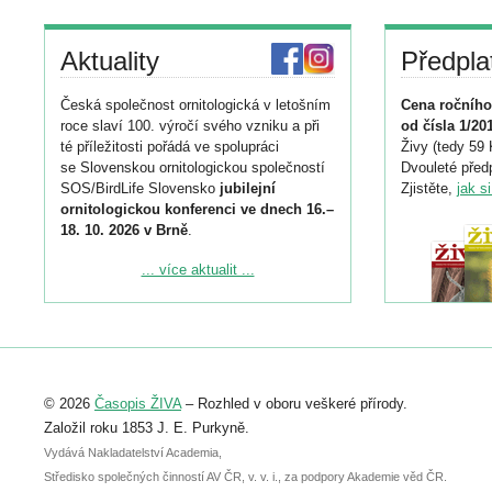
Aktuality
Předpla
Česká společnost ornitologická v letošním
Cena ročního
roce slaví 100. výročí svého vzniku a při
od čísla 1/20
té příležitosti pořádá ve spolupráci
Živy (tedy 59 
se Slovenskou ornitologickou společností
Dvouleté předp
SOS/BirdLife Slovensko
jubilejní
Zjistěte,
jak s
ornitologickou konferenci ve dnech 16.–
18. 10. 2026 v Brně
.
Podrobnější informace ke konferenci
... více aktualit ...
naleznete zde:
https://www.birdlife.cz/konference-2026/
Registrovat se můžete do 6. září.
Upozorňujeme, že termín pro odeslání
© 2026
Časopis ŽIVA
– Rozhled v oboru veškeré přírody.
abstraktu přihlášené přednášky nebo
posteru je už 30. června.
Založil roku 1853 J. E. Purkyně.
Vydává Nakladatelství Academia,
Středisko společných činností AV ČR, v. v. i., za podpory Akademie věd ČR.