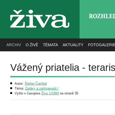
ROZHLE
živa
ARCHIV
O ŽIVĚ
TÉMATA
AKTUALITY
FOTOGALERI
Vážený priatelia - terari
Autor:
Štefan Čambal
Téma:
Zprávy a zajímavosti /
Vyšlo v časopise
Živa 1/1993
na straně 35