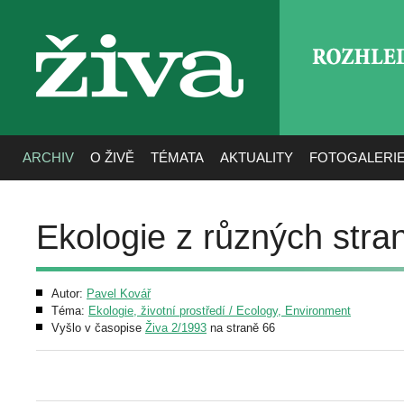
ROZHLE
živa
ARCHIV
O ŽIVĚ
TÉMATA
AKTUALITY
FOTOGALERI
Ekologie z různých stra
Autor:
Pavel Kovář
Téma:
Ekologie, životní prostředí / Ecology, Environment
Vyšlo v časopise
Živa 2/1993
na straně 66