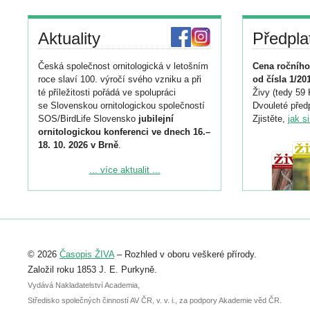
Aktuality
Předpla
Česká společnost ornitologická v letošním
Cena ročního
roce slaví 100. výročí svého vzniku a při
od čísla 1/20
té příležitosti pořádá ve spolupráci
Živy (tedy 59 
se Slovenskou ornitologickou společností
Dvouleté předp
SOS/BirdLife Slovensko
jubilejní
Zjistěte,
jak s
ornitologickou konferenci ve dnech 16.–
18. 10. 2026 v Brně
.
Podrobnější informace ke konferenci
... více aktualit ...
naleznete zde:
https://www.birdlife.cz/konference-2026/
Registrovat se můžete do 6. září.
Upozorňujeme, že termín pro odeslání
© 2026
Časopis ŽIVA
– Rozhled v oboru veškeré přírody.
abstraktu přihlášené přednášky nebo
posteru je už 30. června.
Založil roku 1853 J. E. Purkyně.
Vydává Nakladatelství Academia,
Středisko společných činností AV ČR, v. v. i., za podpory Akademie věd ČR.