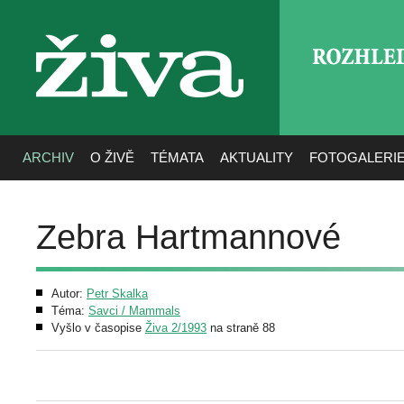
ROZHLE
živa
ARCHIV
O ŽIVĚ
TÉMATA
AKTUALITY
FOTOGALERI
Zebra Hartmannové
Autor:
Petr Skalka
Téma:
Savci / Mammals
Vyšlo v časopise
Živa 2/1993
na straně 88