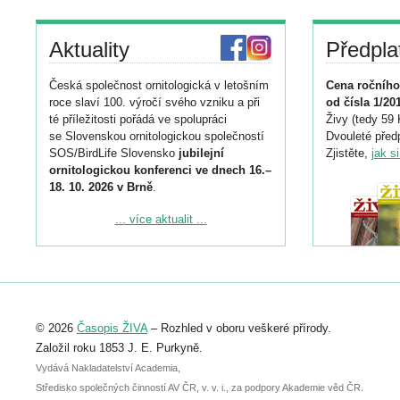
Aktuality
Předpla
Česká společnost ornitologická v letošním
Cena ročního
roce slaví 100. výročí svého vzniku a při
od čísla 1/20
té příležitosti pořádá ve spolupráci
Živy (tedy 59 
se Slovenskou ornitologickou společností
Dvouleté předp
SOS/BirdLife Slovensko
jubilejní
Zjistěte,
jak s
ornitologickou konferenci ve dnech 16.–
18. 10. 2026 v Brně
.
Podrobnější informace ke konferenci
... více aktualit ...
naleznete zde:
https://www.birdlife.cz/konference-2026/
Registrovat se můžete do 6. září.
Upozorňujeme, že termín pro odeslání
© 2026
Časopis ŽIVA
– Rozhled v oboru veškeré přírody.
abstraktu přihlášené přednášky nebo
posteru je už 30. června.
Založil roku 1853 J. E. Purkyně.
Vydává Nakladatelství Academia,
Středisko společných činností AV ČR, v. v. i., za podpory Akademie věd ČR.