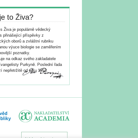
je to Živa?
s Živa je populárně vědecký
s přinášející příspěvky z
ických oborů a zvláštní rubriku
nou výuce biologie se zaměřením
novější poznatky.
je na odkaz svého zakladatele
vangelisty Purkyně. Poslední řada
í nepřetržitě od roku 1953.