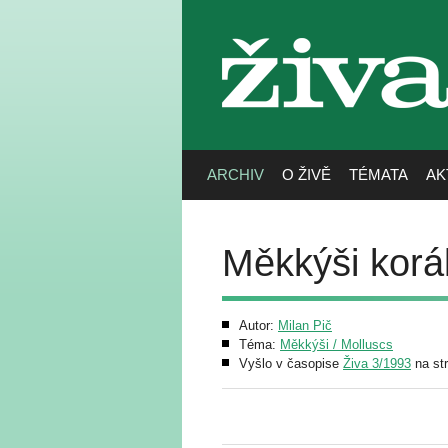
živa
ARCHIV
O ŽIVĚ
TÉMATA
AK
Měkkýši korá
Autor:
Milan Pič
Téma:
Měkkýši / Molluscs
Vyšlo v časopise
Živa 3/1993
na st