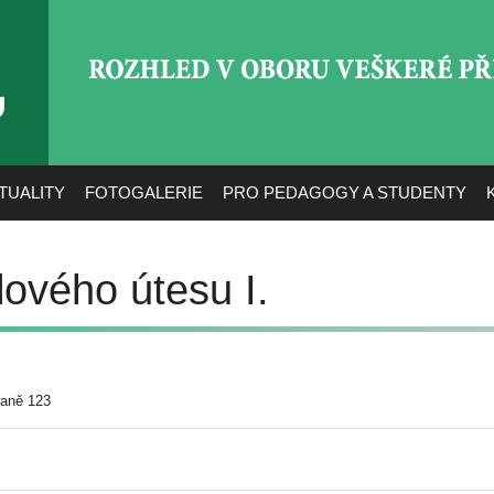
ROZHLED V OBORU VEŠ
TUALITY
FOTOGALERIE
PRO PEDAGOGY A STUDENTY
lového útesu I.
raně 123