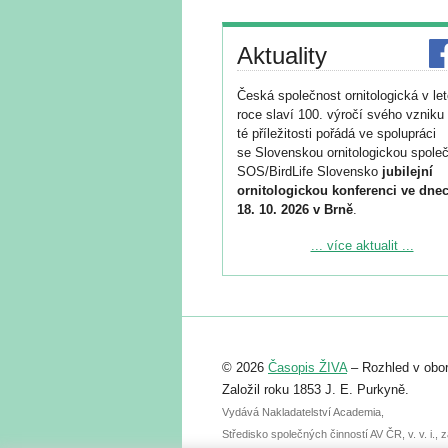
Aktuality
Česká společnost ornitologická v le
roce slaví 100. výročí svého vzniku 
té příležitosti pořádá ve spolupráci
se Slovenskou ornitologickou společ
SOS/BirdLife Slovensko
jubilejní
ornitologickou konferenci ve dnec
18. 10. 2026 v Brně
.
Podrobnější informace ke konferenc
... více aktualit ...
naleznete zde:
https://www.birdlife.cz/konference-2
Registrovat se můžete do 6. září.
Upozorňujeme, že termín pro odeslá
© 2026
Časopis ŽIVA
– Rozhled v obor
abstraktu přihlášené přednášky neb
posteru je už 30. června.
Založil roku 1853 J. E. Purkyně.
Vydává Nakladatelství Academia,
Středisko společných činností AV ČR, v. v. i.