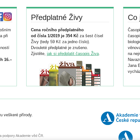
Předplatné Živy
Co 
tošním
Cena ročního předplatného
Časopi
a při
od čísla 1/2019 je 354 Kč
za šest čísel
časopi
Živy (tedy 59 Kč za jedno číslo).
biolog
ností
Dvouleté předplatné je zrušeno.
věnova
Zjistěte,
jak si předplatit časopis Živa
.
na nej
h 16.–
Navazu
Jana E
vycház
i
026/
ní
u veškeré přírody.
o
, za podpory Akademie věd ČR.