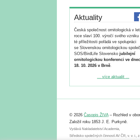
Aktuality
Česká společnost ornitologická v le
roce slaví 100. výročí svého vzniku 
té příležitosti pořádá ve spolupráci
se Slovenskou ornitologickou společ
SOS/BirdLife Slovensko
jubilejní
ornitologickou konferenci ve dnec
18. 10. 2026 v Brně
.
Podrobnější informace ke konferenc
... více aktualit ...
naleznete zde:
https://www.birdlife.cz/konference-2
Registrovat se můžete do 6. září.
Upozorňujeme, že termín pro odeslá
© 2026
Časopis ŽIVA
– Rozhled v obor
abstraktu přihlášené přednášky neb
posteru je už 30. června.
Založil roku 1853 J. E. Purkyně.
Vydává Nakladatelství Academia,
Středisko společných činností AV ČR, v. v. i.