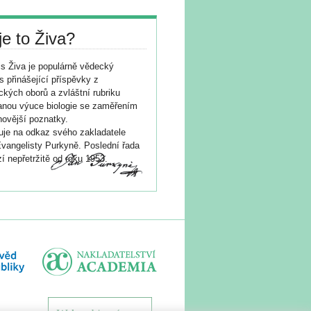
je to Živa?
s Živa je populárně vědecký
s přinášející příspěvky z
ických oborů a zvláštní rubriku
nou výuce biologie se zaměřením
novější poznatky.
je na odkaz svého zakladatele
vangelisty Purkyně. Poslední řada
í nepřetržitě od roku 1953.