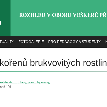
ROZHLED V OBORU VEŠ
TUALITY
FOTOGALERIE
PRO PEDAGOGY A STUDENTY
kořenů brukvovitých rostlin
pěstitelství / Botany, plant physiology
raně 106