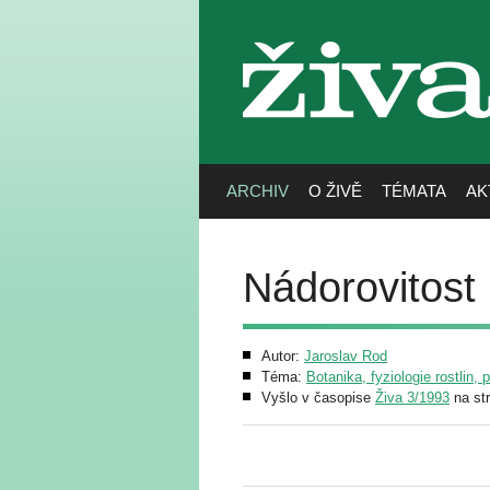
živa
ARCHIV
O ŽIVĚ
TÉMATA
AK
Nádorovitost 
Autor:
Jaroslav Rod
Téma:
Botanika, fyziologie rostlin, 
Vyšlo v časopise
Živa 3/1993
na st