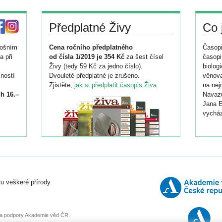
Předplatné Živy
Co 
tošním
Cena ročního předplatného
Časopi
a při
od čísla 1/2019 je 354 Kč
za šest čísel
časopi
Živy (tedy 59 Kč za jedno číslo).
biolog
ností
Dvouleté předplatné je zrušeno.
věnova
Zjistěte,
jak si předplatit časopis Živa
.
na nej
h 16.–
Navazu
Jana E
vycház
i
026/
ní
u veškeré přírody.
o
, za podpory Akademie věd ČR.