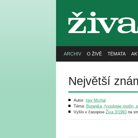
živa
ARCHIV
O ŽIVĚ
TÉMATA
AK
Největší zná
Autor:
Igor Míchal
Téma:
Botanika, fyziologie rostlin, 
Vyšlo v časopise
Živa 3/1993
na st