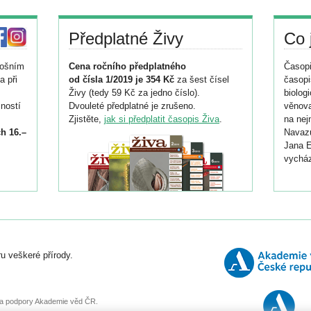
Předplatné Živy
Co 
tošním
Cena ročního předplatného
Časopi
a při
od čísla 1/2019 je 354 Kč
za šest čísel
časopi
Živy (tedy 59 Kč za jedno číslo).
biolog
ností
Dvouleté předplatné je zrušeno.
věnova
Zjistěte,
jak si předplatit časopis Živa
.
na nej
h 16.–
Navazu
Jana E
vycház
i
026/
ní
u veškeré přírody.
o
, za podpory Akademie věd ČR.