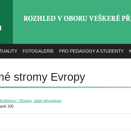
ROZHLED V OBORU VEŠ
TUALITY
FOTOGALERIE
PRO PEDAGOGY A STUDENTY
mé stromy Evropy
pěstitelství / Botany, plant physiology
raně 100