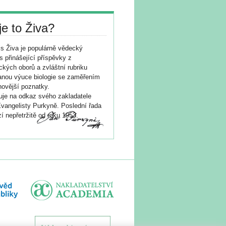
je to Živa?
s Živa je populárně vědecký
s přinášející příspěvky z
ických oborů a zvláštní rubriku
nou výuce biologie se zaměřením
novější poznatky.
je na odkaz svého zakladatele
vangelisty Purkyně. Poslední řada
í nepřetržitě od roku 1953.