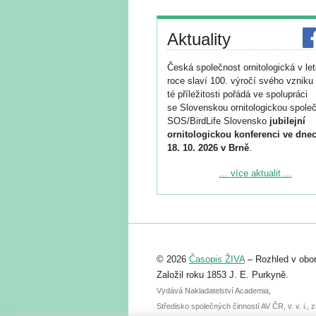
Aktuality
Česká společnost ornitologická v le
roce slaví 100. výročí svého vzniku 
té příležitosti pořádá ve spolupráci
se Slovenskou ornitologickou společ
SOS/BirdLife Slovensko
jubilejní
ornitologickou konferenci ve dnec
18. 10. 2026 v Brně
.
Podrobnější informace ke konferenc
... více aktualit ...
naleznete zde:
https://www.birdlife.cz/konference-2
Registrovat se můžete do 6. září.
Upozorňujeme, že termín pro odeslá
© 2026
Časopis ŽIVA
– Rozhled v obor
abstraktu přihlášené přednášky neb
posteru je už 30. června.
Založil roku 1853 J. E. Purkyně.
Vydává Nakladatelství Academia,
Středisko společných činností AV ČR, v. v. i.