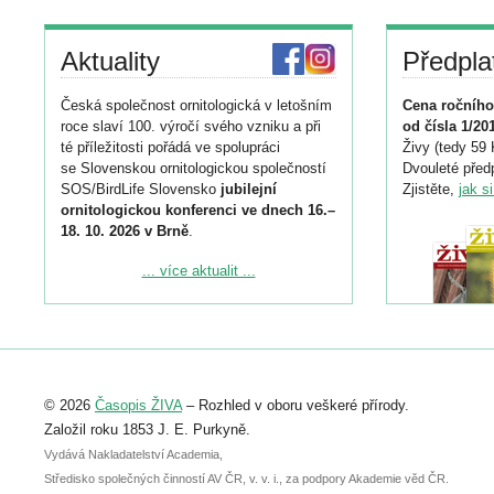
Aktuality
Předpla
Česká společnost ornitologická v letošním
Cena ročního
roce slaví 100. výročí svého vzniku a při
od čísla 1/20
té příležitosti pořádá ve spolupráci
Živy (tedy 59 
se Slovenskou ornitologickou společností
Dvouleté předp
SOS/BirdLife Slovensko
jubilejní
Zjistěte,
jak s
ornitologickou konferenci ve dnech 16.–
18. 10. 2026 v Brně
.
Podrobnější informace ke konferenci
... více aktualit ...
naleznete zde:
https://www.birdlife.cz/konference-2026/
Registrovat se můžete do 6. září.
Upozorňujeme, že termín pro odeslání
© 2026
Časopis ŽIVA
– Rozhled v oboru veškeré přírody.
abstraktu přihlášené přednášky nebo
posteru je už 30. června.
Založil roku 1853 J. E. Purkyně.
Vydává Nakladatelství Academia,
Středisko společných činností AV ČR, v. v. i., za podpory Akademie věd ČR.