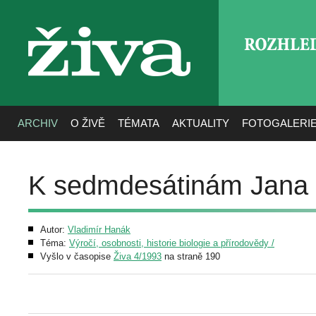
ROZHLE
živa
ARCHIV
O ŽIVĚ
TÉMATA
AKTUALITY
FOTOGALERI
K sedmdesátinám Jana
Autor:
Vladimír Hanák
Téma:
Výročí, osobnosti, historie biologie a přírodovědy /
Vyšlo v časopise
Živa 4/1993
na straně 190