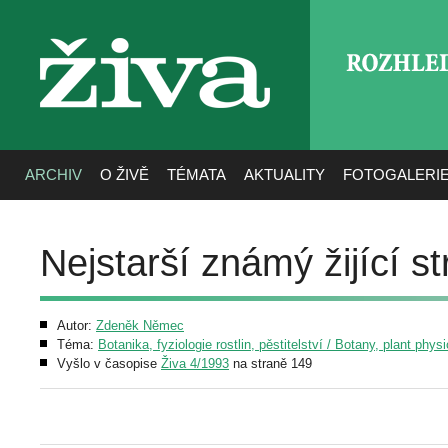
ROZHLE
živa
ARCHIV
O ŽIVĚ
TÉMATA
AKTUALITY
FOTOGALERI
Nejstarší známý žijící s
Autor:
Zdeněk Němec
Téma:
Botanika, fyziologie rostlin, pěstitelství / Botany, plant phys
Vyšlo v časopise
Živa 4/1993
na straně 149