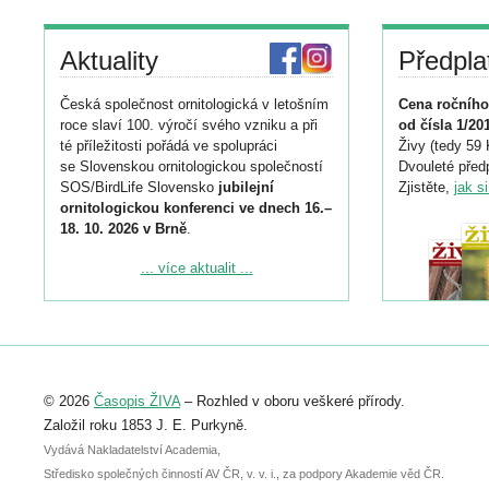
Aktuality
Předpla
Česká společnost ornitologická v letošním
Cena ročního
roce slaví 100. výročí svého vzniku a při
od čísla 1/20
té příležitosti pořádá ve spolupráci
Živy (tedy 59 
se Slovenskou ornitologickou společností
Dvouleté předp
SOS/BirdLife Slovensko
jubilejní
Zjistěte,
jak s
ornitologickou konferenci ve dnech 16.–
18. 10. 2026 v Brně
.
Podrobnější informace ke konferenci
... více aktualit ...
naleznete zde:
https://www.birdlife.cz/konference-2026/
Registrovat se můžete do 6. září.
Upozorňujeme, že termín pro odeslání
© 2026
Časopis ŽIVA
– Rozhled v oboru veškeré přírody.
abstraktu přihlášené přednášky nebo
posteru je už 30. června.
Založil roku 1853 J. E. Purkyně.
Vydává Nakladatelství Academia,
Středisko společných činností AV ČR, v. v. i., za podpory Akademie věd ČR.