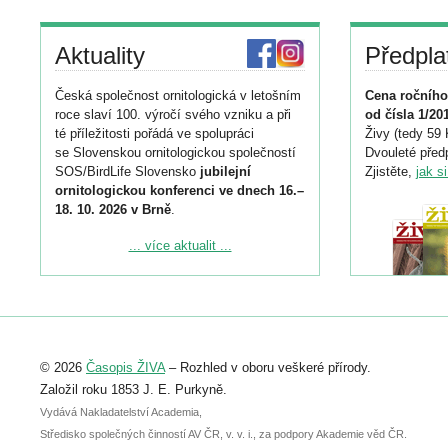
Aktuality
Předpla
Česká společnost ornitologická v letošním
Cena ročního
roce slaví 100. výročí svého vzniku a při
od čísla 1/20
té příležitosti pořádá ve spolupráci
Živy (tedy 59 
se Slovenskou ornitologickou společností
Dvouleté předp
SOS/BirdLife Slovensko
jubilejní
Zjistěte,
jak s
ornitologickou konferenci ve dnech 16.–
18. 10. 2026 v Brně
.
Podrobnější informace ke konferenci
... více aktualit ...
naleznete zde:
https://www.birdlife.cz/konference-2026/
Registrovat se můžete do 6. září.
Upozorňujeme, že termín pro odeslání
© 2026
Časopis ŽIVA
– Rozhled v oboru veškeré přírody.
abstraktu přihlášené přednášky nebo
posteru je už 30. června.
Založil roku 1853 J. E. Purkyně.
Vydává Nakladatelství Academia,
Středisko společných činností AV ČR, v. v. i., za podpory Akademie věd ČR.