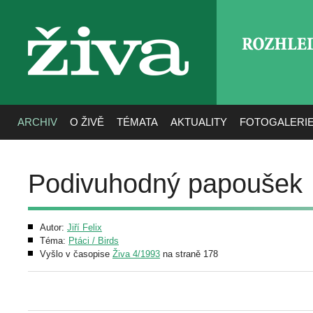
ROZHLE
živa
ARCHIV
O ŽIVĚ
TÉMATA
AKTUALITY
FOTOGALERI
Podivuhodný papoušek
Autor:
Jiří Felix
Téma:
Ptáci / Birds
Vyšlo v časopise
Živa 4/1993
na straně 178